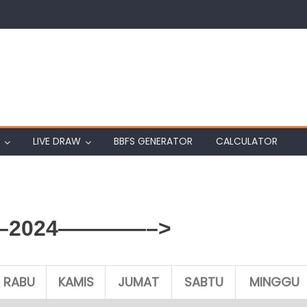
LIVE DRAW
BBFS GENERATOR
CALCULATOR
2024————–>
RABU
KAMIS
JUMAT
SABTU
MINGGU