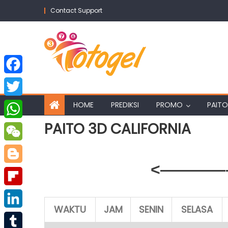
Skip
Contact Support
to
content
Facebook
Twitter
HOME
PREDIKSI
PROMO
PAITO
PAITO 3D CALIFORNIA
WhatsApp
WeChat
<————–
Blogger
Flipboard
WAKTU
JAM
SENIN
SELASA
LinkedIn