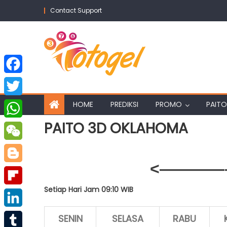
Skip
Contact Support
to
content
Facebook
Twitter
HOME
PREDIKSI
PROMO
PAITO
PAITO 3D OKLAHOMA
WhatsApp
WeChat
<————–
Blogger
Setiap Hari Jam 09:10 WIB
Flipboard
LinkedIn
SENIN
SELASA
RABU