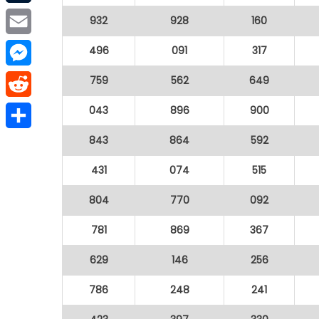
Tumblr
932
928
160
Email
496
091
317
Messenger
759
562
649
Reddit
043
896
900
843
864
592
Share
431
074
515
804
770
092
781
869
367
629
146
256
786
248
241