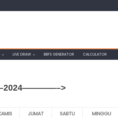
LIVE DRAW
BBFS GENERATOR
CALCULATOR
2024————–>
KAMIS
JUMAT
SABTU
MINGGU