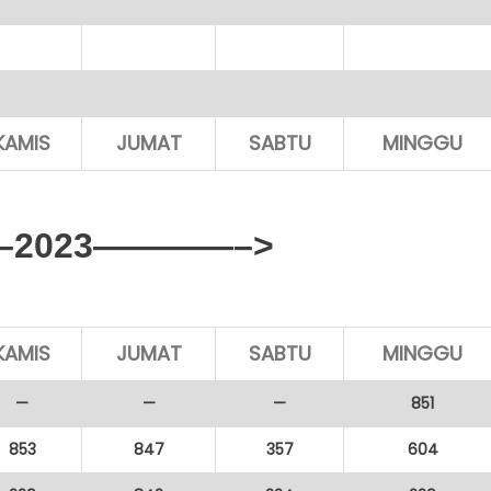
KAMIS
JUMAT
SABTU
MINGGU
2023————–>
KAMIS
JUMAT
SABTU
MINGGU
—
—
—
851
853
847
357
604