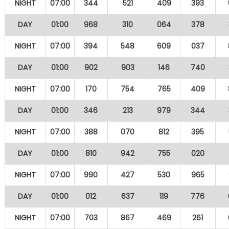
NIGHT
07:00
344
521
409
393
DAY
01:00
968
310
064
378
NIGHT
07:00
394
548
609
037
DAY
01:00
902
903
146
740
NIGHT
07:00
170
754
765
409
DAY
01:00
346
213
979
344
NIGHT
07:00
388
070
812
395
DAY
01:00
810
942
755
020
NIGHT
07:00
990
427
530
965
DAY
01:00
012
637
119
776
NIGHT
07:00
703
867
469
261