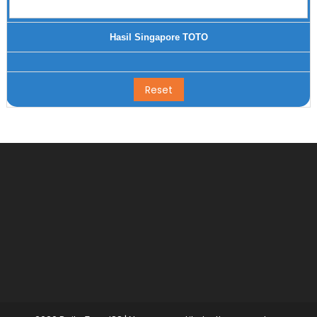
Hasil Singapore TOTO