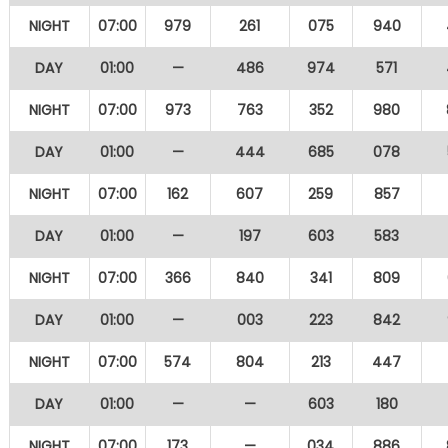
NIGHT
07:00
979
261
075
940
DAY
01:00
—
486
974
571
NIGHT
07:00
973
763
352
980
DAY
01:00
—
444
685
078
NIGHT
07:00
162
607
259
857
DAY
01:00
—
197
603
583
NIGHT
07:00
366
840
341
809
DAY
01:00
—
003
223
842
NIGHT
07:00
574
804
213
447
DAY
01:00
—
—
603
180
NIGHT
07:00
173
—
034
886