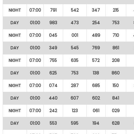
NIGHT
07:00
791
542
347
215
DAY
01:00
983
473
254
753
NIGHT
07:00
045
001
489
710
DAY
01:00
349
545
769
861
NIGHT
07:00
755
635
572
208
DAY
01:00
625
753
138
860
NIGHT
07:00
074
287
685
150
DAY
01:00
440
607
602
841
NIGHT
07:00
242
123
061
029
DAY
01:00
553
595
194
628