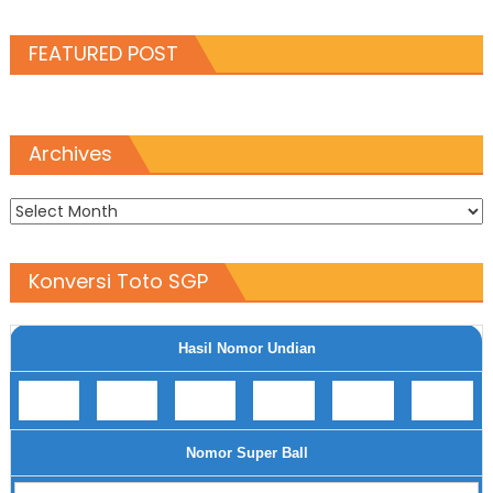
FEATURED POST
Archives
Archives
Konversi Toto SGP
Hasil Nomor Undian
Nomor Super Ball