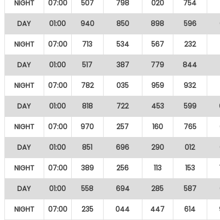
NIGHT
07:00
507
798
020
754
DAY
01:00
940
850
898
596
NIGHT
07:00
713
534
567
232
DAY
01:00
517
387
779
844
NIGHT
07:00
782
035
959
932
DAY
01:00
818
722
453
599
NIGHT
07:00
970
257
160
765
DAY
01:00
851
696
290
012
NIGHT
07:00
389
256
113
153
DAY
01:00
558
694
285
587
NIGHT
07:00
235
044
447
614