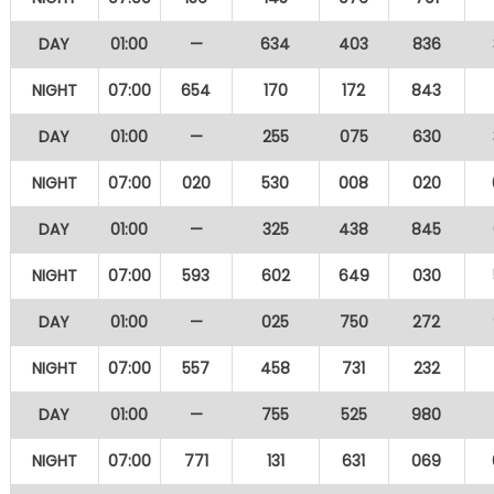
DAY
01:00
—
634
403
836
NIGHT
07:00
654
170
172
843
DAY
01:00
—
255
075
630
NIGHT
07:00
020
530
008
020
DAY
01:00
—
325
438
845
NIGHT
07:00
593
602
649
030
DAY
01:00
—
025
750
272
NIGHT
07:00
557
458
731
232
DAY
01:00
—
755
525
980
NIGHT
07:00
771
131
631
069