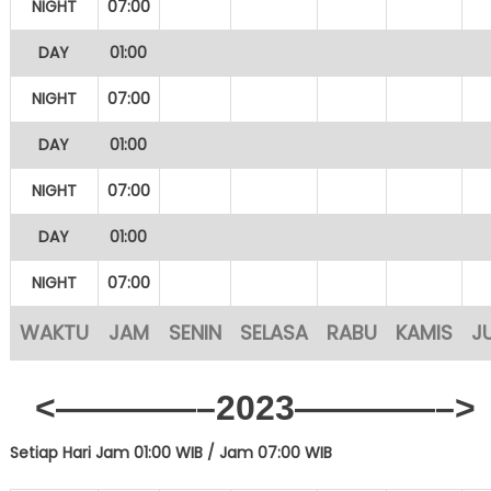
NIGHT
07:00
DAY
01:00
NIGHT
07:00
DAY
01:00
NIGHT
07:00
DAY
01:00
NIGHT
07:00
WAKTU
JAM
SENIN
SELASA
RABU
KAMIS
J
<————–2023————–>
Setiap Hari Jam 01:00 WIB /
Jam 07:00 WIB