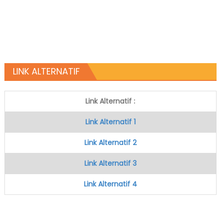
LINK ALTERNATIF
Link Alternatif :
Link Alternatif 1
Link Alternatif 2
Link Alternatif 3
Link Alternatif 4