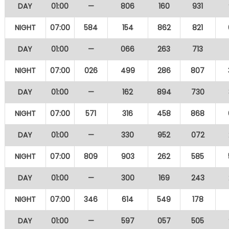
DAY
01:00
—
806
160
931
NIGHT
07:00
584
154
862
821
DAY
01:00
—
066
263
713
NIGHT
07:00
026
499
286
807
DAY
01:00
—
162
894
730
NIGHT
07:00
571
316
458
868
DAY
01:00
—
330
952
072
NIGHT
07:00
809
903
262
585
DAY
01:00
—
300
169
243
NIGHT
07:00
346
614
549
178
DAY
01:00
—
597
057
505