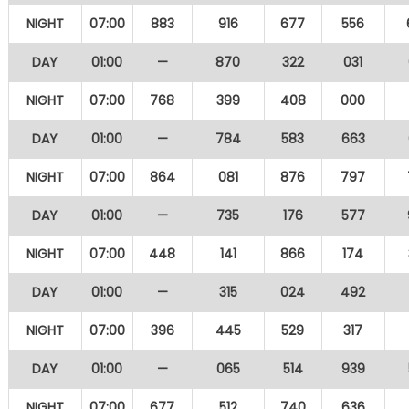
NIGHT
07:00
883
916
677
556
DAY
01:00
—
870
322
031
NIGHT
07:00
768
399
408
000
DAY
01:00
—
784
583
663
NIGHT
07:00
864
081
876
797
DAY
01:00
—
735
176
577
NIGHT
07:00
448
141
866
174
DAY
01:00
—
315
024
492
NIGHT
07:00
396
445
529
317
DAY
01:00
—
065
514
939
NIGHT
07:00
677
512
740
636