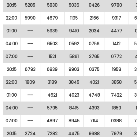
20:15
5285
5830
5036
0426
9780
22:00
5990
4679
1195
2166
9317
6
01:00
—-
5939
9410
2034
4477
04:00
—-
6503
0592
0756
1412
5
07:00
—-
1521
5861
3765
0772
20:15
6793
6839
9903
0375
1958
3
22:00
1809
3189
3845
4021
3858
5
01:00
—-
4621
4023
4748
7422
3
04:00
—-
5795
8415
4393
1859
07:00
—-
4897
8945
7114
0388
7
20:15
2724
7282
4475
9688
7979
3