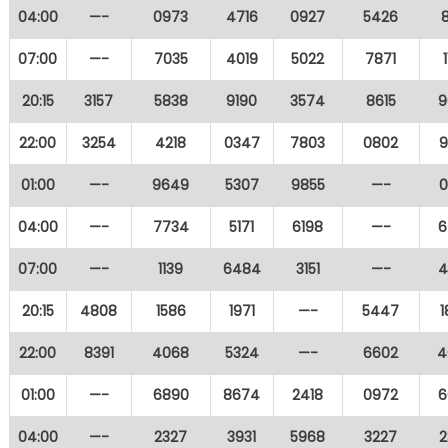
04:00
—-
0973
4716
0927
5426
07:00
—-
7035
4019
5022
7871
20:15
3157
5838
9190
3574
8615
9
22:00
3254
4218
0347
7803
0802
9
01:00
—-
9649
5307
9855
—-
0
04:00
—-
7734
5171
6198
—-
6
07:00
—-
1139
6484
3151
—-
4
20:15
4808
1586
1971
—-
5447
22:00
8391
4068
5324
—-
6602
4
01:00
—-
6890
8674
2418
0972
6
04:00
—-
2327
3931
5968
3227
2