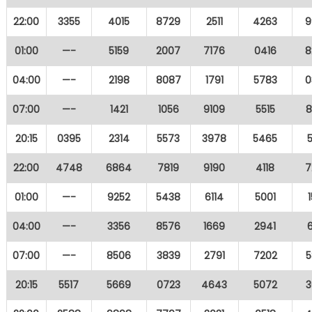
22:00
3355
4015
8729
2511
4263
9
01:00
—-
5159
2007
7176
0416
8
04:00
—-
2198
8087
1791
5783
0
07:00
—-
1421
1056
9109
5515
8
20:15
0395
2314
5573
3978
5465
22:00
4748
6864
7819
9190
4118
7
01:00
—-
9252
5438
6114
5001
04:00
—-
3356
8576
1669
2941
07:00
—-
8506
3839
2791
7202
5
20:15
5517
5669
0723
4643
5072
3