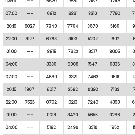
04:00
—-
5829
3551
2187
9248
07:00
—-
6813
6361
3310
7790
7
20:15
5027
7840
7764
3670
5160
9
22:00
8127
6763
3103
5292
1602
01:00
—-
8815
7622
9217
8005
0
04:00
—-
3336
6088
1547
6336
3
07:00
—-
4680
3321
7463
9516
20:15
1907
8017
2582
6392
7183
22:00
7525
0792
0213
7248
4358
6
01:00
—-
9018
3420
5655
0286
04:00
—-
5182
2499
6316
1952