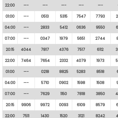
22:00
—-
—-
—-
—-
—-
01:00
—-
0513
5315
7547
7793
04:00
—-
2833
5412
0636
9550
07:00
—-
0347
1979
5651
2744
20:15
4044
7817
4376
7517
6112
3
22:00
7464
7654
2332
4079
1973
5
01:00
—-
0218
8825
5283
8518
04:00
—-
5710
0902
1598
1508
07:00
—-
7629
1150
7818
3850
4
20:15
9906
9972
0093
6109
8579
22:00
7511
1430
1520
3121
8242