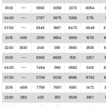
01:00
—-
5559
0058
2373
8064
04:00
—-
2787
3875
5258
5715
07:00
—-
5945
1987
8470
0648
5
20:15
1455
2339
3854
5659
1678
8
22:00
3530
4145
1319
3660
3505
5
01:00
—-
6399
8683
1510
2257
04:00
—-
7484
1199
0682
0413
8
07:00
—-
0709
0029
8685
8792
9
20:15
4691
7758
7697
6910
1472
22:00
2153
4211
3511
6539
9167