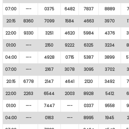
07:00
—-
0375
6482
7837
8889
20:15
8360
7099
1584
4663
3970
22:00
9330
3251
4620
5984
4376
3
01:00
—-
2150
9222
6325
3234
8
04:00
—-
4928
0715
5387
3899
5
07:00
—-
2167
3078
3095
3702
20:15
6778
2147
4641
2120
3492
7
22:00
2263
6544
2003
8928
5412
6
01:00
—-
7447
—-
0337
9558
9
04:00
—-
0163
—-
8995
1945