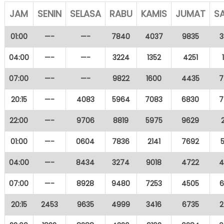
JAM
SENIN
SELASA
RABU
KAMIS
JUMAT
S
01:00
—-
—-
7840
4037
9835
3
04:00
—-
—-
3224
1352
4251
07:00
—-
—-
9822
1600
4435
7
20:15
—-
4083
5964
7083
6830
7
22:00
—-
9706
8819
5975
9629
01:00
—-
0604
7836
2141
7692
04:00
—-
8434
3274
9018
4722
4
07:00
—-
8928
9480
7253
4505
6
20:15
2453
9635
4999
3416
6735
2