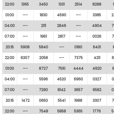
22:00
1365
3450
1331
2514
8288
01:00
—-
1830
4590
—-
3385
2
04:00
—-
2111
2846
—-
4904
7
07:00
—-
1961
2817
—–
0026
7
20:15
5908
5840
—-
0180
6431
22:00
6307
2058
—-
7375
4211
6
01:00
—-
8727
7510
4444
4920
04:00
—-
5596
4520
6960
0327
0
07:00
—-
7290
8142
3657
6582
0
20:15
1472
0650
5541
1988
3307
7
22:00
—-
7548
5858
5365
1776
5