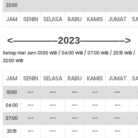
22:00
JAM
SENIN
SELASA
RABU
KAMIS
JUMAT
S
<————–2023
————–>
Setiap Hari Jam 01:00 WIB / 04
:00 WIB / 07:00 WIB / 20:15 WIB /
22:00 WIB
JAM
SENIN
SELASA
RABU
KAMIS
JUMAT
S
01:00
—-
—-
—-
—-
—-
04:00
—-
—-
—-
—-
—-
07:00
—-
—-
—-
—-
—-
20:15
—-
—-
—-
—-
—-