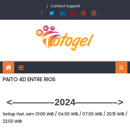
Skip
Contact Support
to
content
PAITO 4D ENTRE RIOS
<————–2024
————–>
Setiap Hari Jam 01:00 WIB / 04
:00 WIB / 07:00 WIB / 20:15 WIB /
22:00 WIB