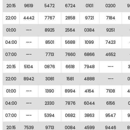
20:15
9619
5472
6724
0101
0200
9
22:00
4442
7767
2858
9721
7184
01:00
—-
8925
2564
0384
9251
04:00
—-
8501
5688
1099
7423
07:00
—-
7713
7660
6866
4652
20:15
5104
0876
6618
7948
—-
22:00
8942
3081
1581
4888
—-
0
01:00
—-
1390
8994
4164
7108
4
04:00
—-
2330
7876
6044
6156
07:00
—-
5394
0682
3863
9547
9
20:15
7539
9713
0084
4599
9446
8