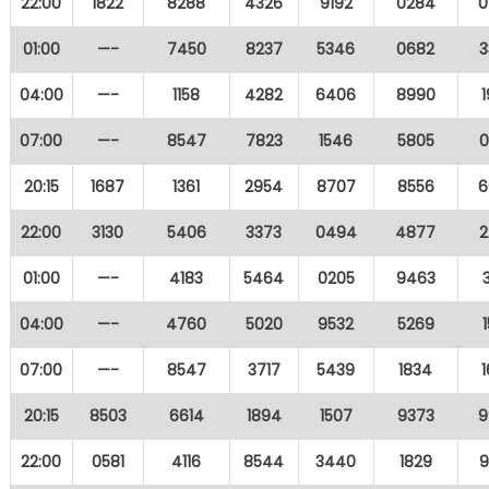
22:00
1822
8288
4326
9192
0284
0
01:00
—-
7450
8237
5346
0682
3
04:00
—-
1158
4282
6406
8990
07:00
—-
8547
7823
1546
5805
0
20:15
1687
1361
2954
8707
8556
6
22:00
3130
5406
3373
0494
4877
2
01:00
—-
4183
5464
0205
9463
04:00
—-
4760
5020
9532
5269
07:00
—-
8547
3717
5439
1834
20:15
8503
6614
1894
1507
9373
9
22:00
0581
4116
8544
3440
1829
9