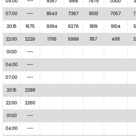
04:00
—-
8357
9158
7675
0300
07:00
—-
8543
7367
8013
7057
20:15
1675
9394
6276
1819
9104
22:00
2229
1765
5999
1157
4911
2
01:00
—-
04:00
—-
07:00
—-
20:15
2288
22:00
2260
01:00
—-
04:00
—-