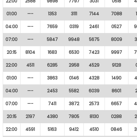
22:00
2588
9898
7797
3031
0518
4
01:00
—-
1353
3111
7144
7088
04:00
—-
7659
0319
2461
0527
9
07:00
—-
5847
9948
5675
8009
20:15
8104
1683
6530
7423
9997
7
22:00
4511
6285
2958
4529
9128
01:00
—-
3863
0146
4328
1490
4
04:00
—-
2453
5582
6039
8601
07:00
—-
7411
3872
2573
6657
4
20:15
2197
4380
7805
8130
0288
22:00
4591
5163
9412
4510
0846
3