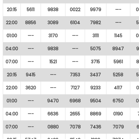
20:15
5611
9838
0022
9979
—-
0
22:00
8856
3089
6104
7982
—-
5
01:00
—-
3170
—-
3111
1145
0
04:00
—-
9838
—-
5075
8947
9
07:00
—-
1521
—-
3715
5961
8
20:15
9415
—-
7353
3437
5258
5
22:00
3620
—-
7127
9233
4117
0
01:00
—-
9470
6968
9504
6750
0
04:00
—-
6636
2655
8869
0190
07:00
—-
0880
7078
7436
7079