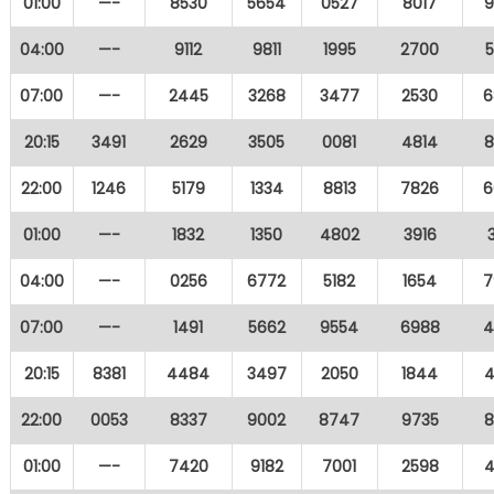
01:00
—-
8530
5654
0527
8017
9
04:00
—-
9112
9811
1995
2700
07:00
—-
2445
3268
3477
2530
6
20:15
3491
2629
3505
0081
4814
8
22:00
1246
5179
1334
8813
7826
6
01:00
—-
1832
1350
4802
3916
04:00
—-
0256
6772
5182
1654
7
07:00
—-
1491
5662
9554
6988
4
20:15
8381
4484
3497
2050
1844
4
22:00
0053
8337
9002
8747
9735
8
01:00
—-
7420
9182
7001
2598
4