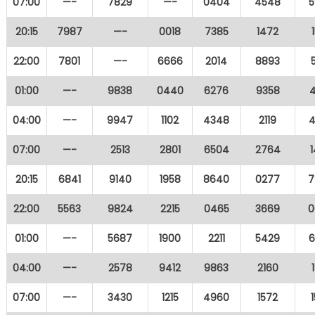
07:00
—-
7829
—-
0404
4548
5
20:15
7987
—-
0018
7385
1472
22:00
7801
—-
6666
2014
8893
01:00
—-
9838
0440
6276
9358
04:00
—-
9947
1102
4348
2119
4
07:00
—-
2513
2801
6504
2764
20:15
6841
9140
1958
8640
0277
7
22:00
5563
9824
2215
0465
3669
0
01:00
—-
5687
1900
2211
5429
6
04:00
—-
2578
9412
9863
2160
07:00
—-
3430
1215
4960
1572