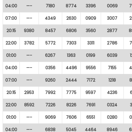
04:00
—-
7180
8774
3396
0069
7
07:00
—-
4349
2630
0909
3007
2
20:15
9380
8457
6806
3560
2877
8
22:00
3782
5772
7303
3311
2786
7
01:00
—-
6267
1363
0199
6039
04:00
—-
0356
4496
9556
7155
4
07:00
—-
9260
2444
7172
1218
8
20:15
2953
7992
7775
9597
4236
22:00
8592
7226
8226
7691
0324
01:00
—-
9069
7606
6551
0280
0
04:00
—-
6838
5045
4464
8946
6