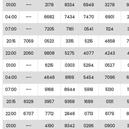
01:00
—-
2178
8334
6949
3278
9
04:00
—-
6682
7434
7470
6901
07:00
—-
7205
7161
0541
1124
20:15
7059
0523
3315
5215
4658
7
22:00
2060
9808
5275
4077
4243
01:00
—-
6215
0303
5294
0527
04:00
—-
4646
8169
5454
7096
6
07:00
—-
9168
8944
5918
5130
20:15
6329
3957
9368
1689
0131
22:00
6707
7712
2846
0713
6179
8
01:00
—-
4190
8342
0296
0900