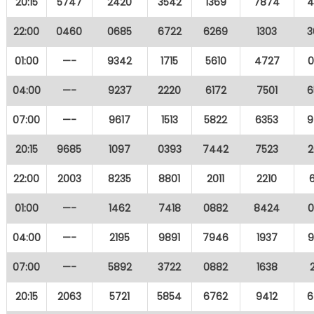
20:15
5747
2420
3542
1369
7874
4
22:00
0460
0685
6722
6269
1303
3
01:00
—-
9342
1715
5610
4727
0
04:00
—-
9237
2220
6172
7501
6
07:00
—-
9617
1513
5822
6353
9
20:15
9685
1097
0393
7442
7523
2
22:00
2003
8235
8801
2011
2210
01:00
—-
1462
7418
0882
8424
0
04:00
—-
2195
9891
7946
1937
9
07:00
—-
5892
3722
0882
1638
20:15
2063
5721
5854
6762
9412
6