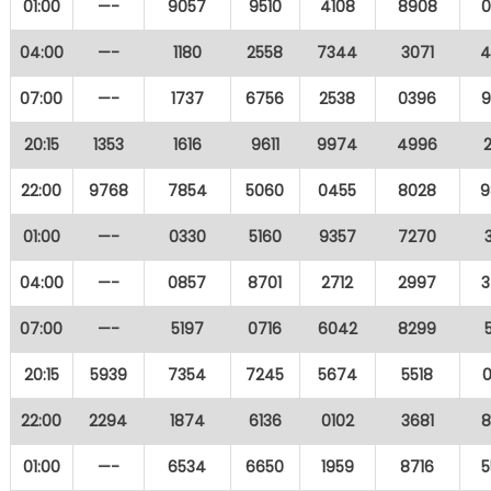
01:00
—-
9057
9510
4108
8908
0
04:00
—-
1180
2558
7344
3071
4
07:00
—-
1737
6756
2538
0396
9
20:15
1353
1616
9611
9974
4996
22:00
9768
7854
5060
0455
8028
9
01:00
—-
0330
5160
9357
7270
04:00
—-
0857
8701
2712
2997
3
07:00
—-
5197
0716
6042
8299
20:15
5939
7354
7245
5674
5518
22:00
2294
1874
6136
0102
3681
8
01:00
—-
6534
6650
1959
8716
5