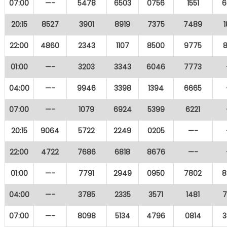
07:00
—-
5478
6503
0756
1551
6
20:15
8527
3901
8919
7375
7489
22:00
4860
2343
1107
8500
9775
01:00
—-
3203
3343
6046
7773
04:00
—-
9946
3398
1394
6665
07:00
—-
1079
6924
5399
6221
20:15
9064
5722
2249
0205
—-
22:00
4722
7686
6818
8676
—-
01:00
—-
7791
2949
0950
7802
8
04:00
—-
3785
2335
3571
1481
7
07:00
—-
8098
5134
4796
0814
3