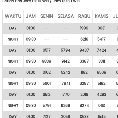
Setiap Hari Jam 01:00 WIB /
Jam 09:30 WIB
WAKTU
JAM
SENIN
SELASA
RABU
KAMIS
J
DAY
01:00
—-
—-
1999
3631
NIGHT
09:30
—-
—-
6218
5417
DAY
01:00
0517
5794
9437
7424
NIGHT
09:30
9838
9142
6387
3311
DAY
01:00
0162
5242
1182
8508
NIGHT
09:30
5601
7941
6287
5182
DAY
01:00
6512
1770
2019
4293
NIGHT
09:30
5791
6269
8274
0113
DAY
01:00
7127
2059
0533
1545