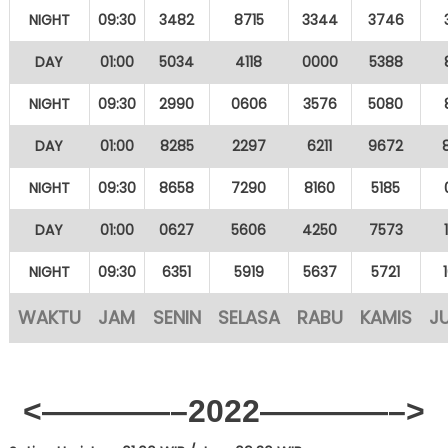
NIGHT
09:30
3482
8715
3344
3746
DAY
01:00
5034
4118
0000
5388
NIGHT
09:30
2990
0606
3576
5080
DAY
01:00
8285
2297
6211
9672
NIGHT
09:30
8658
7290
8160
5185
DAY
01:00
0627
5606
4250
7573
NIGHT
09:30
6351
5919
5637
5721
WAKTU
JAM
SENIN
SELASA
RABU
KAMIS
J
<————–2022————–>