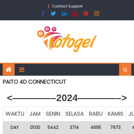
Skip
Contact Support
to
content
PAITO 4D CONNECTICUT
<————–2024————–>
WAKTU
JAM
SENIN
SELASA
RABU
KAMIS
J
DAY
01:00
5442
3714
4695
7973