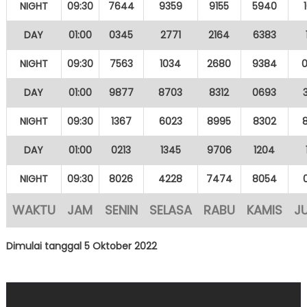
NIGHT
09:30
7644
9359
9155
5940
DAY
01:00
0345
2771
2164
6383
NIGHT
09:30
7563
1034
2680
9384
DAY
01:00
9877
8703
8312
0693
NIGHT
09:30
1367
6023
8995
8302
DAY
01:00
0213
1345
9706
1204
NIGHT
09:30
8026
4228
7474
8054
WAKTU
JAM
SENIN
SELASA
RABU
KAMIS
J
Dimulai tanggal 5 Oktober 2022