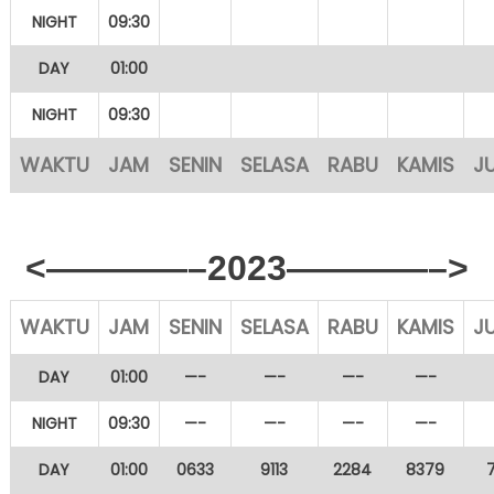
NIGHT
09:30
DAY
01:00
NIGHT
09:30
WAKTU
JAM
SENIN
SELASA
RABU
KAMIS
J
<————–2023————–>
WAKTU
JAM
SENIN
SELASA
RABU
KAMIS
J
DAY
01:00
—-
—-
—-
—-
NIGHT
09:30
—-
—-
—-
—-
DAY
01:00
0633
9113
2284
8379