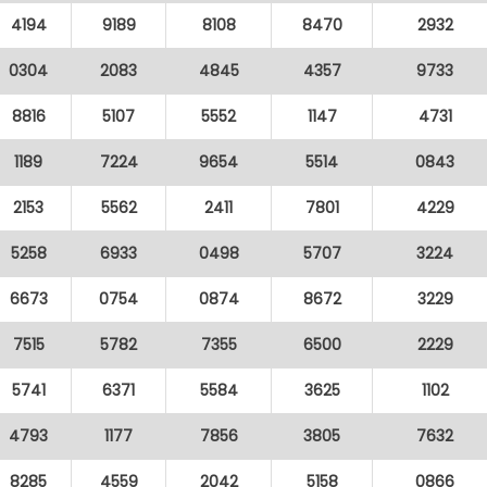
4194
9189
8108
8470
2932
0304
2083
4845
4357
9733
8816
5107
5552
1147
4731
1189
7224
9654
5514
0843
2153
5562
2411
7801
4229
5258
6933
0498
5707
3224
6673
0754
0874
8672
3229
7515
5782
7355
6500
2229
5741
6371
5584
3625
1102
4793
1177
7856
3805
7632
8285
4559
2042
5158
0866