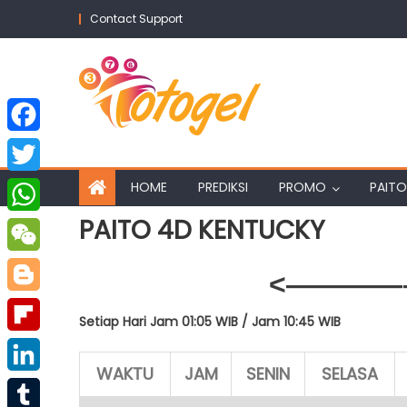
Skip
Contact Support
to
content
Facebook
Twitter
HOME
PREDIKSI
PROMO
PAITO
PAITO 4D KENTUCKY
WhatsApp
WeChat
<————–
Blogger
Setiap Hari Jam 01:05 WIB /
Jam 10:45 WIB
Flipboard
WAKTU
JAM
SENIN
SELASA
LinkedIn