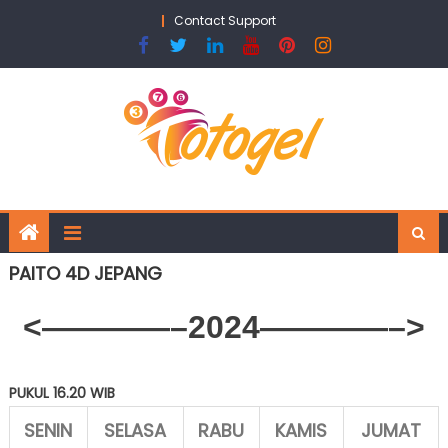
Skip
Contact Support
to
content
PAITO 4D JEPANG
<————–2024————–>
PUKUL 16.20 WIB
SENIN
SELASA
RABU
KAMIS
JUMAT