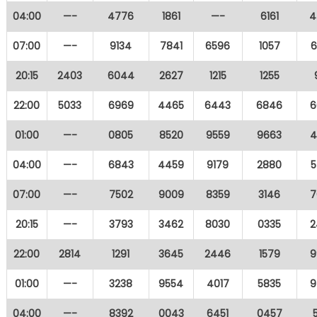
04:00
—-
4776
1861
—-
6161
4
07:00
—-
9134
7841
6596
1057
6
20:15
2403
6044
2627
1215
1255
22:00
5033
6969
4465
6443
6846
6
01:00
—-
0805
8520
9559
9663
4
04:00
—-
6843
4459
9179
2880
5
07:00
—-
7502
9009
8359
3146
7
20:15
—-
3793
3462
8030
0335
2
22:00
2814
1291
3645
2446
1579
9
01:00
—-
3238
9554
4017
5835
9
04:00
—-
8392
0043
6451
0457