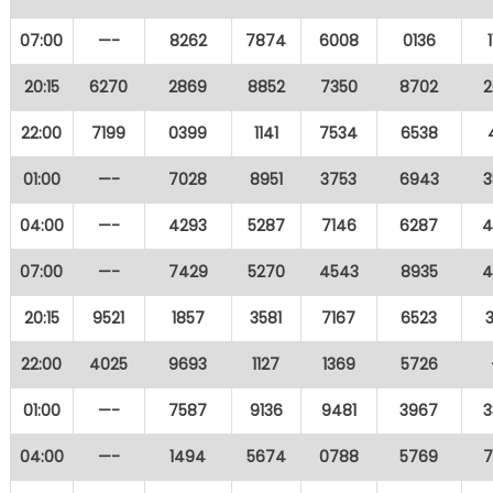
07:00
—-
8262
7874
6008
0136
20:15
6270
2869
8852
7350
8702
2
22:00
7199
0399
1141
7534
6538
01:00
—-
7028
8951
3753
6943
3
04:00
—-
4293
5287
7146
6287
4
07:00
—-
7429
5270
4543
8935
4
20:15
9521
1857
3581
7167
6523
22:00
4025
9693
1127
1369
5726
01:00
—-
7587
9136
9481
3967
3
04:00
—-
1494
5674
0788
5769
7