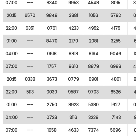
07:00
—-
8340
9953
4548
8015
3
20:15
6570
9848
3881
1056
5792
0
22:00
6351
0761
4233
4952
4175
4
01:00
—-
8470
2179
2081
3255
04:00
—-
0618
8818
8194
9046
07:00
—-
1757
8610
8879
6988
4
20:15
0338
3673
0779
0981
4801
22:00
5113
0039
9587
9703
6526
01:00
—-
2750
8923
5380
1627
0
04:00
—-
0728
3116
3238
7143
07:00
—-
1058
4633
7374
5696