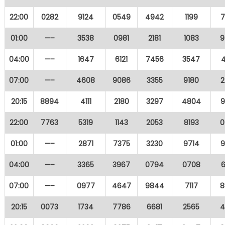
22:00
0282
9124
0549
4942
1199
7
01:00
—-
3538
0981
2181
1083
9
04:00
—-
1647
6121
7456
3547
07:00
—-
4608
9086
3355
9180
2
20:15
8894
4111
2180
3297
4804
9
22:00
7763
5319
1143
2053
8193
0
01:00
—-
2871
7375
3230
9714
9
04:00
—-
3365
3967
0794
0708
07:00
—-
0977
4647
9844
7117
8
20:15
0073
1734
7786
6681
2565
4