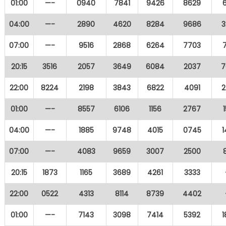
01:00
—-
0940
7841
9426
8629
04:00
—-
2890
4620
8284
9686
3
07:00
—-
9516
2868
6264
7703
20:15
3516
2057
3649
6084
2037
7
22:00
8224
2198
3843
6822
4091
2
01:00
—-
8557
6106
1156
2767
04:00
—-
1885
9748
4015
0745
07:00
—-
4083
9659
3007
2500
20:15
1873
1165
3689
4261
3333
22:00
0522
4313
8114
8739
4402
01:00
—-
7143
3098
7414
5392