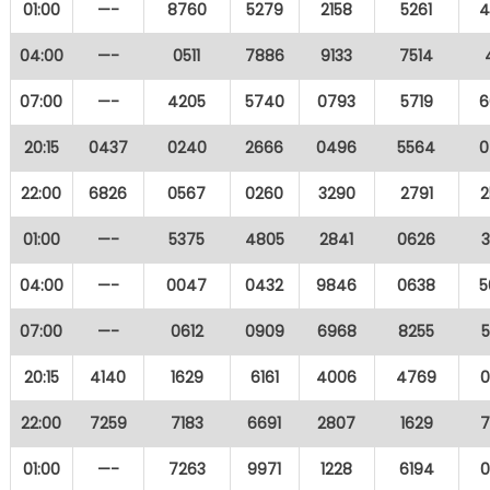
01:00
—-
8760
5279
2158
5261
4
04:00
—-
0511
7886
9133
7514
07:00
—-
4205
5740
0793
5719
6
20:15
0437
0240
2666
0496
5564
0
22:00
6826
0567
0260
3290
2791
2
01:00
—-
5375
4805
2841
0626
04:00
—-
0047
0432
9846
0638
5
07:00
—-
0612
0909
6968
8255
20:15
4140
1629
6161
4006
4769
0
22:00
7259
7183
6691
2807
1629
7
01:00
—-
7263
9971
1228
6194
0