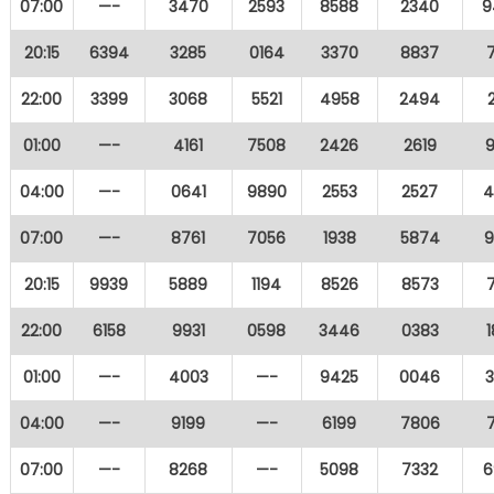
07:00
—-
3470
2593
8588
2340
9
20:15
6394
3285
0164
3370
8837
22:00
3399
3068
5521
4958
2494
01:00
—-
4161
7508
2426
2619
04:00
—-
0641
9890
2553
2527
4
07:00
—-
8761
7056
1938
5874
9
20:15
9939
5889
1194
8526
8573
22:00
6158
9931
0598
3446
0383
01:00
—-
4003
—-
9425
0046
04:00
—-
9199
—-
6199
7806
07:00
—-
8268
—-
5098
7332
6