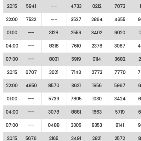
20:15
5941
—-
4733
0212
7073
22:00
7532
—-
3527
2864
4655
9
01:00
—-
3128
2559
3402
9020
04:00
—-
8318
7610
2378
3087
4
07:00
—-
8031
5919
0114
3682
20:15
6707
3021
7143
2773
7770
7
22:00
4850
8570
3621
1856
5967
6
01:00
—-
5739
7805
1030
3424
6
04:00
—-
3078
8881
1663
5719
6
07:00
—-
0488
3305
8353
8141
9
20:15
5676
2165
3491
2821
2572
8