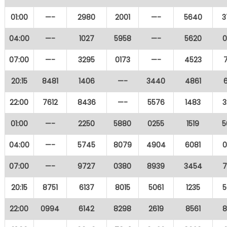
01:00
—-
2980
2001
—-
5640
3
04:00
—-
1027
5958
—-
5620
0
07:00
—-
3295
0173
—-
4523
20:15
8481
1406
—-
3440
4861
22:00
7612
8436
—-
5576
1483
3
01:00
—-
2250
5880
0255
1519
5
04:00
—-
5745
8079
4904
6081
0
07:00
—-
9727
0380
8939
3454
7
20:15
8751
6137
8015
5061
1235
5
22:00
0994
6142
8298
2619
8561
8