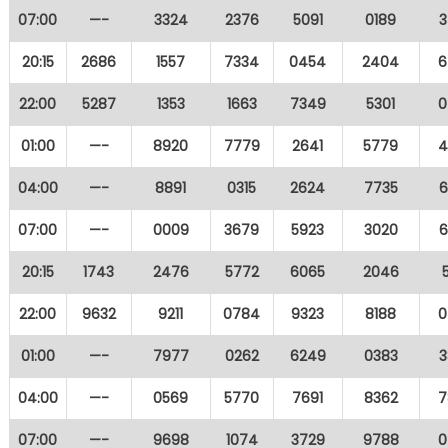
07:00
—-
3324
2376
5091
0189
3
20:15
2686
1557
7334
0454
2404
6
22:00
5287
1353
1663
7349
5301
0
01:00
—-
8920
7779
2641
5779
4
04:00
—-
8891
0315
2624
7735
6
07:00
—-
0009
3679
5923
3020
6
20:15
1743
2476
5772
6065
2046
22:00
9632
9211
0784
9323
8188
0
01:00
—-
7977
0262
6249
0383
3
04:00
—-
0569
5770
7691
8362
7
07:00
—-
9698
1074
3729
9788
0