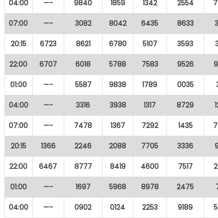
04:00
—-
9840
1859
1342
2554
7
07:00
—-
3082
8042
6435
8633
20:15
6723
8621
6780
5107
3593
22:00
6707
6018
5788
7583
9526
9
01:00
—-
5587
9838
1789
0035
04:00
—-
3316
3938
1317
8729
07:00
—-
7478
1367
7292
1435
7
20:15
1366
2246
2088
7705
3336
22:00
6467
8777
8419
4600
7517
2
01:00
—-
1697
5968
8978
2475
04:00
—-
0902
0124
2253
9189
5