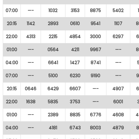
07:00
—-
1032
3153
8875
5402
20:15
1142
2893
0610
9541
1107
8
22:00
4313
2215
4854
3000
6297
6
01:00
—-
0564
4211
9967
—-
8
04:00
—-
6641
1427
8741
—-
07:00
—-
5100
6230
9190
—-
9
20:15
0646
6429
6607
—-
4907
6
22:00
1638
5835
3753
—-
6001
01:00
—-
2389
8835
6776
4608
4
04:00
—-
4181
6743
8003
4879
8