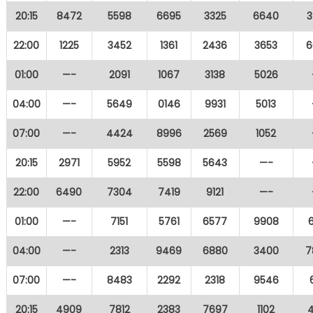
20:15
8472
5598
6695
3325
6640
3
22:00
1225
3452
1361
2436
3653
6
01:00
—-
2091
1067
3138
5026
04:00
—-
5649
0146
9931
5013
07:00
—-
4424
8996
2569
1052
20:15
2971
5952
5598
5643
—-
22:00
6490
7304
7419
9121
—-
01:00
—-
7151
5761
6577
9908
04:00
—-
2313
9469
6880
3400
7
07:00
—-
8483
2292
2318
9546
20:15
4909
7812
2383
7697
1102