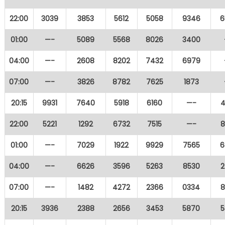
22:00
3039
3853
5612
5058
9346
6
01:00
—-
5089
5568
8026
3400
04:00
—-
2608
8202
7432
6979
07:00
—-
3826
8782
7625
1873
20:15
9931
7640
5918
6160
—-
4
22:00
5221
1292
6732
7515
—-
8
01:00
—-
7029
1922
9929
7565
6
04:00
—-
6626
3596
5263
8530
2
07:00
—-
1482
4272
2366
0334
8
20:15
3936
2388
2656
3453
5870
5