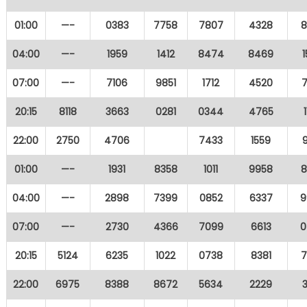
01:00
—-
0383
7758
7807
4328
8
04:00
—-
1959
1412
8474
8469
07:00
—-
7106
9851
1712
4520
20:15
8118
3663
0281
0344
4765
22:00
2750
4706
7433
1559
01:00
—-
1931
8358
1011
9958
8
04:00
—-
2898
7399
0852
6337
9
07:00
—-
2730
4366
7099
6613
0
20:15
5124
6235
1022
0738
8381
7
22:00
6975
8388
8672
5634
2229