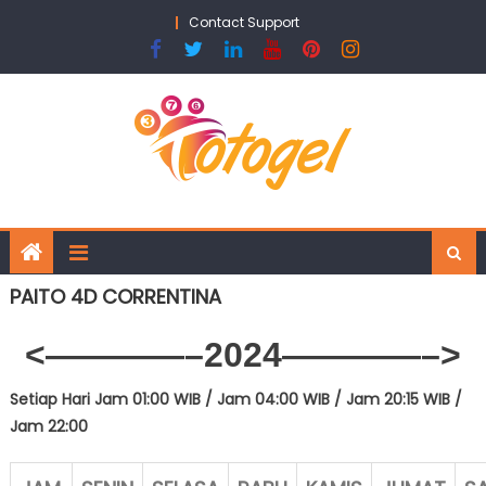
Skip
Contact Support
to
content
PAITO 4D CORRENTINA
<————–2024
————–>
Setiap Hari Jam 01:00 WIB /
Jam 04:00 WIB / Jam 20:15 WIB /
Jam 22:00