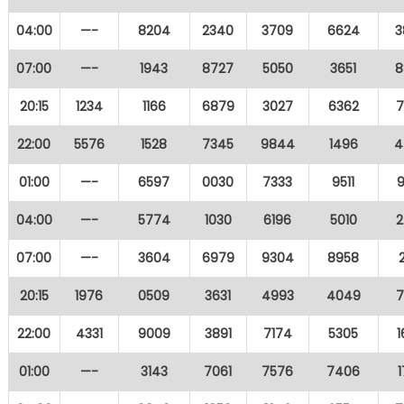
04:00
—-
8204
2340
3709
6624
3
07:00
—-
1943
8727
5050
3651
8
20:15
1234
1166
6879
3027
6362
7
22:00
5576
1528
7345
9844
1496
4
01:00
—-
6597
0030
7333
9511
04:00
—-
5774
1030
6196
5010
2
07:00
—-
3604
6979
9304
8958
20:15
1976
0509
3631
4993
4049
7
22:00
4331
9009
3891
7174
5305
01:00
—-
3143
7061
7576
7406