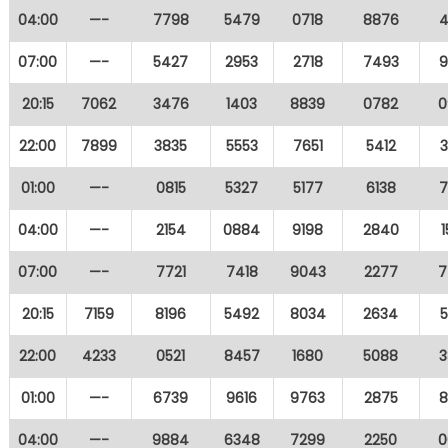
04:00
—-
7798
5479
0718
8876
4
07:00
—-
5427
2953
2718
7493
9
20:15
7062
3476
1403
8839
0782
0
22:00
7899
3835
5553
7651
5412
01:00
—-
0815
5327
5177
6138
7
04:00
—-
2154
0884
9198
2840
07:00
—-
7721
7418
9043
2277
7
20:15
7159
8196
5492
8034
2634
22:00
4233
0521
8457
1680
5088
3
01:00
—-
6739
9616
9763
2875
8
04:00
—-
9884
6348
7299
2250
0