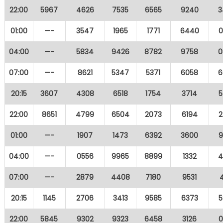
22:00
5967
4626
7535
6565
9240
3
01:00
—-
3547
1965
1771
6440
0
04:00
—-
5834
9426
8782
9758
0
07:00
—-
8621
5347
5371
6058
6
20:15
3607
4308
6518
1754
3714
5
22:00
8651
4799
6504
2073
6194
2
01:00
—-
1907
1473
6392
3600
9
04:00
—-
0556
9965
8899
1332
4
07:00
—-
2879
4408
7180
9531
20:15
1145
2706
3413
9585
6373
5
22:00
5845
9302
9323
6458
3126
0