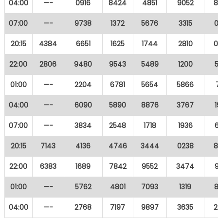
04:00
—-
0916
8424
4851
9052
8
07:00
—-
9738
1372
5676
3315
20:15
4384
6651
1625
1744
2810
0
22:00
2806
9480
9543
5489
1200
01:00
—-
2204
6781
5654
5866
04:00
—-
6090
5890
8876
3767
07:00
—-
3834
2548
1718
1936
20:15
7143
4136
4746
3444
0238
8
22:00
6383
1689
7842
9552
3474
01:00
—-
5762
4801
7093
1319
04:00
—-
2768
7197
9897
3635
2