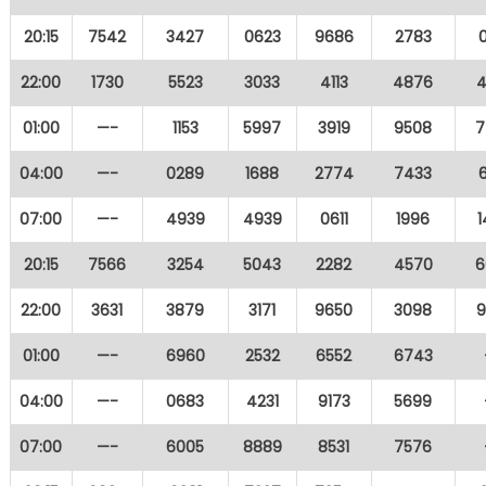
20:15
7542
3427
0623
9686
2783
22:00
1730
5523
3033
4113
4876
4
01:00
—-
1153
5997
3919
9508
7
04:00
—-
0289
1688
2774
7433
07:00
—-
4939
4939
0611
1996
20:15
7566
3254
5043
2282
4570
6
22:00
3631
3879
3171
9650
3098
9
01:00
—-
6960
2532
6552
6743
04:00
—-
0683
4231
9173
5699
07:00
—-
6005
8889
8531
7576