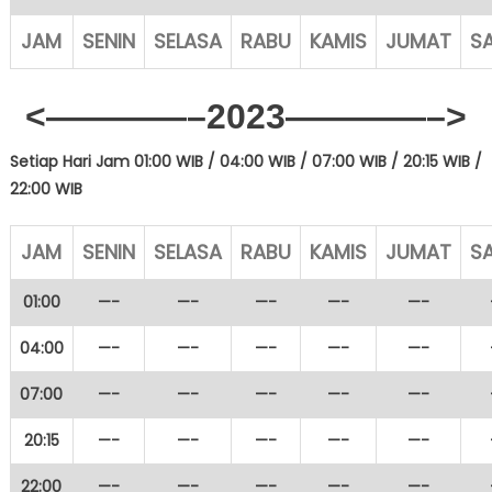
JAM
SENIN
SELASA
RABU
KAMIS
JUMAT
S
<————–2023
————–>
Setiap Hari Jam 01:00 WIB / 04
:00 WIB / 07:00 WIB / 20:15 WIB /
22:00 WIB
JAM
SENIN
SELASA
RABU
KAMIS
JUMAT
S
01:00
—-
—-
—-
—-
—-
04:00
—-
—-
—-
—-
—-
07:00
—-
—-
—-
—-
—-
20:15
—-
—-
—-
—-
—-
22:00
—-
—-
—-
—-
—-