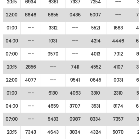
20:15
6934
6381
7337
7254
—-
22:00
8646
6655
0436
5007
—-
7
01:00
—-
3312
—-
5521
1683
4
04:00
—-
1031
—-
4214
4446
6
07:00
—-
9570
—-
4013
7912
8
20:15
2856
—-
7411
4552
4107
3
22:00
4077
—-
9541
0645
0031
6
01:00
—-
6130
4063
3310
2310
04:00
—-
4659
3707
3531
8174
6
07:00
—-
5433
0987
8334
7357
20:15
7343
4643
3834
4324
5070