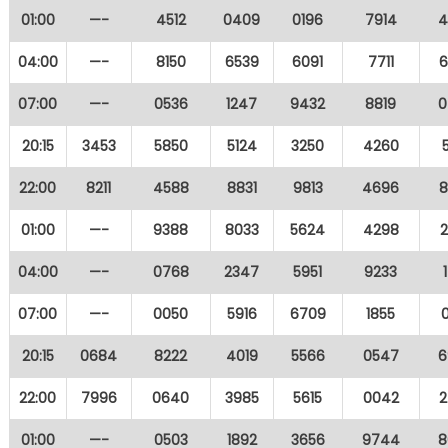
01:00
—-
4512
0409
0196
7914
4
04:00
—-
8150
6539
6091
7711
6
07:00
—-
0536
1247
9432
8819
0
20:15
3453
5850
5124
3250
4260
22:00
8211
4588
8831
9813
4696
8
01:00
—-
9388
8033
5624
4298
04:00
—-
0768
2347
5951
9233
07:00
—-
0050
5916
6709
1855
20:15
0684
8222
4019
5566
0547
6
22:00
7996
0640
3985
5615
0042
2
01:00
—-
0503
1892
3656
9744
8