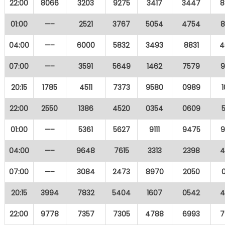
22:00
8066
3203
9275
3417
3447
8
01:00
—-
2521
3767
5054
4754
8
04:00
—-
6000
5832
3493
8831
4
07:00
—-
3591
5649
1462
7579
9
20:15
1785
4511
7373
9580
0989
22:00
2550
1386
4520
0354
0609
01:00
—-
5361
5627
9111
9475
9
04:00
—-
9648
7615
3313
2398
4
07:00
—-
3084
2473
8970
2050
20:15
3994
7832
5404
1607
0542
4
22:00
9778
7357
7305
4788
6993
7