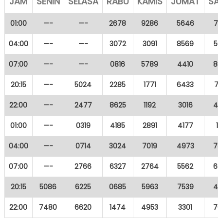
JAM
SENIN
SELASA
RABU
KAMIS
JUMAT
S
01:00
—-
—-
2678
9286
5646
7
04:00
—-
—-
3072
3091
8569
5
07:00
—-
—-
0816
5789
4410
8
20:15
—-
5024
2285
1771
6433
22:00
—-
2477
8625
1192
3016
4
01:00
—-
0319
4185
2891
4177
04:00
—-
0714
3024
7019
4973
7
07:00
—-
2766
6327
2764
5562
6
20:15
5086
6225
0685
5963
7539
4
22:00
7480
6620
1474
4953
3301
7