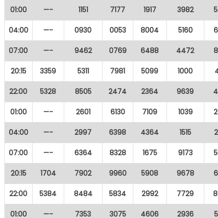
01:00
—-
1151
7177
1917
3982
5
04:00
—-
0930
0053
8004
5160
6
07:00
—-
9462
0769
6488
4472
8
20:15
3359
5311
7981
5099
1000
22:00
5328
8505
2474
2364
9639
4
01:00
—-
2601
6130
7109
1039
2
04:00
—-
2997
6398
4364
1515
07:00
—-
6364
8328
1675
9173
5
20:15
1704
7902
9960
5908
9678
6
22:00
5384
8484
5834
2992
7729
8
01:00
—-
7353
3075
4606
2936