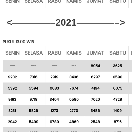
SENIN
SELASA
RABU
KAMIS
JUMAT
SABTU
<————–2021————–>
PUKUL 13.00 WIB
SENIN
SELASA
RABU
KAMIS
JUMAT
SABTU
—-
—-
—-
—-
8954
3625
9282
7316
2919
3436
6297
0598
5392
5594
0083
7674
4194
0075
9193
9718
3404
6580
7020
4328
3231
5826
1273
2770
3486
1409
2942
5499
9780
4869
2548
8716