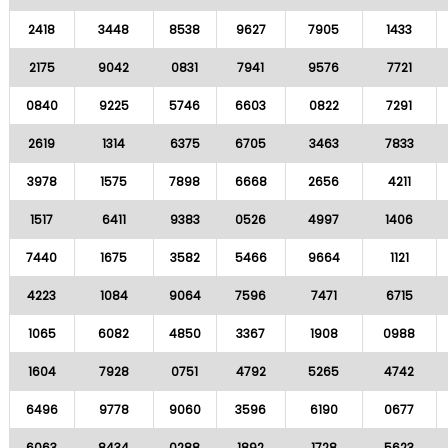
2418
3448
8538
9627
7905
1433
2175
9042
0831
7941
9576
7721
0840
9225
5746
6603
0822
7291
2619
1314
6375
6705
3463
7833
3978
1575
7898
6668
2656
4211
1517
6411
9383
0526
4997
1406
7440
1675
3582
5466
9664
1121
4223
1084
9064
7596
7471
6715
1065
6082
4850
3367
1908
0988
1604
7928
0751
4792
5265
4742
6496
9778
9060
3596
6190
0677
6063
8434
0288
1892
1728
5623