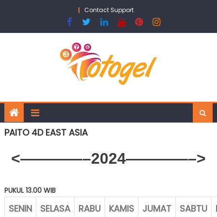
Skip
Contact Support
to
content
PAITO 4D EAST ASIA
<————–2024————–>
PUKUL 13.00 WIB
SENIN
SELASA
RABU
KAMIS
JUMAT
SABTU