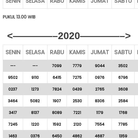
SENIN
SELASA
RABU
KAMIS
JUMAT
SABTU
PUKUL 13.00 WIB
<————–2020————–>
SENIN
SELASA
RABU
KAMIS
JUMAT
SABTU
—-
—-
7099
7779
9044
3502
9502
9110
6415
7275
0976
6796
0237
1273
7824
0439
2765
3608
3464
5082
1907
2530
8306
2584
3417
8137
8089
7221
1179
1768
7245
1220
1592
2120
7554
7785
1463
0376
6450
4862
4687
1359