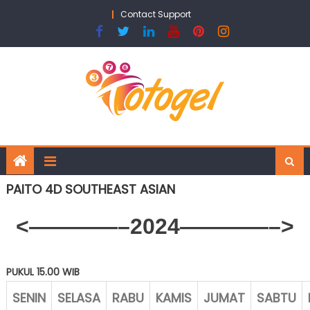
Skip
Contact Support
to
content
PAITO 4D SOUTHEAST ASIAN
<————–2024————–>
PUKUL 15.00 WIB
SENIN
SELASA
RABU
KAMIS
JUMAT
SABTU