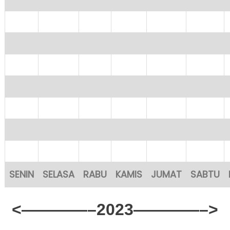
SENIN
SELASA
RABU
KAMIS
JUMAT
SABTU
<————–2023————–>