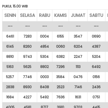
PUKUL 15.00 WIB
SENIN
SELASA
RABU
KAMIS
JUMAT
SABTU
—-
—-
—-
—-
—-
—-
6461
7283
0004
6155
3547
0690
6145
8260
4854
0060
6204
4387
8810
9743
5304
6382
2247
5204
5163
5625
8802
7296
1113
6492
5257
7746
0003
3584
0476
0156
2838
8930
8408
2523
7146
2436
1684
4227
5492
7636
1631
0751
4005
4581
8717
3910
9703
4415