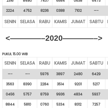
2316
8480
7437
6584
0638
6473
2224
4752
8236
0388
7102
—-
SENIN
SELASA
RABU
KAMIS
JUMAT
SABTU
<————–2020————–>
PUKUL 15.00 WIB
SENIN
SELASA
RABU
KAMIS
JUMAT
SABTU
—-
—-
5976
3897
2480
6429
3563
8390
2284
3514
9201
5217
0456
5757
8759
9936
4834
5937
8844
5810
0760
5334
8312
7257