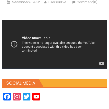
Posted
Author
December 8, 2022
user idnlive
Comment(0)
on
SOCIAL MEDIA
Facebook
Instagram
Twitter
YouTube
Channel