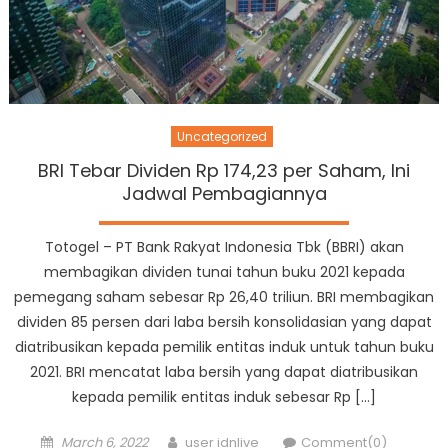
Uncategorized
BRI Tebar Dividen Rp 174,23 per Saham, Ini
Jadwal Pembagiannya
Totogel – PT Bank Rakyat Indonesia Tbk (BBRI) akan
membagikan dividen tunai tahun buku 2021 kepada
pemegang saham sebesar Rp 26,40 triliun. BRI membagikan
dividen 85 persen dari laba bersih konsolidasian yang dapat
diatribusikan kepada pemilik entitas induk untuk tahun buku
2021. BRI mencatat laba bersih yang dapat diatribusikan
kepada pemilik entitas induk sebesar Rp […]
Posted
Author
March 6, 2022
user idnlive
Comment(0)