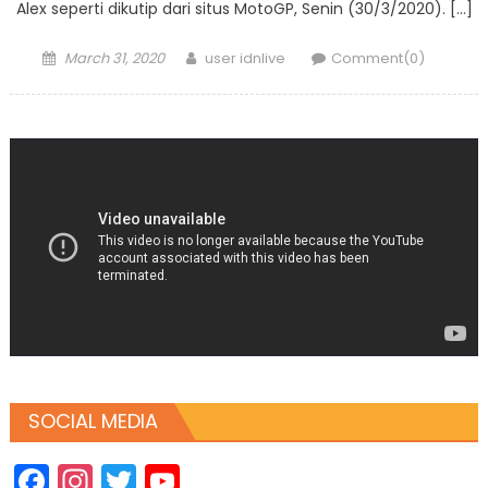
Alex seperti dikutip dari situs MotoGP, Senin (30/3/2020). […]
Posted
Author
March 31, 2020
user idnlive
Comment(0)
on
SOCIAL MEDIA
Facebook
Instagram
Twitter
YouTube