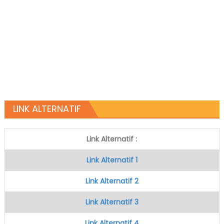
LINK ALTERNATIF
Link Alternatif :
Link Alternatif 1
Link Alternatif 2
Link Alternatif 3
Link Alternatif 4