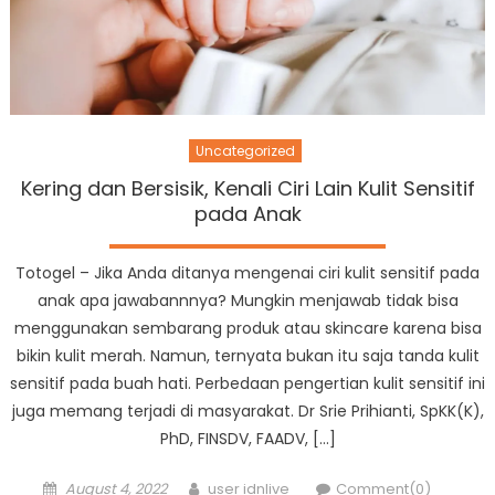
Uncategorized
Kering dan Bersisik, Kenali Ciri Lain Kulit Sensitif
pada Anak
Totogel – Jika Anda ditanya mengenai ciri kulit sensitif pada
anak apa jawabannnya? Mungkin menjawab tidak bisa
menggunakan sembarang produk atau skincare karena bisa
bikin kulit merah. Namun, ternyata bukan itu saja tanda kulit
sensitif pada buah hati. Perbedaan pengertian kulit sensitif ini
juga memang terjadi di masyarakat. Dr Srie Prihianti, SpKK(K),
PhD, FINSDV, FAADV, […]
Posted
Author
August 4, 2022
user idnlive
Comment(0)