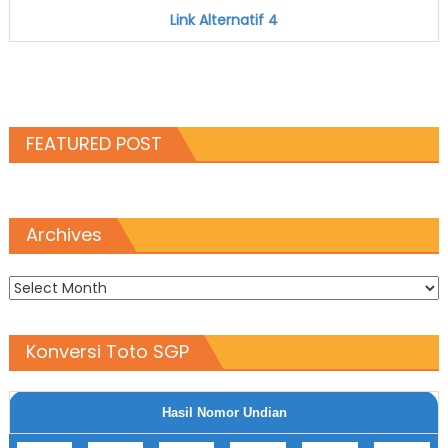
Link Alternatif 4
FEATURED POST
Archives
Archives
Konversi Toto SGP
Hasil Nomor Undian