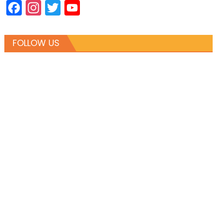
Facebook
Instagram
Twitter
YouTube
Channel
FOLLOW US