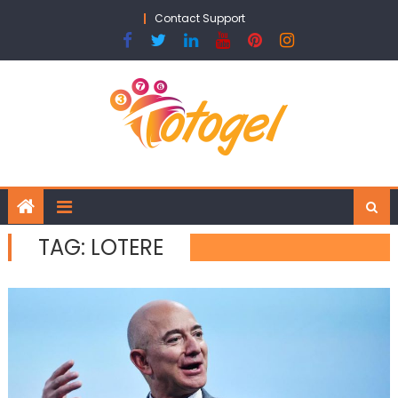
Skip
Contact Support
to
content
TAG:
LOTERE