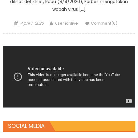
dilihat detikInet, Rabu (8/4/2020), Forbes mengatakan
wabah virus […]
Posted
Author
April 7, 2020
user idnlive
Comment(0)
on
SOCIAL MEDIA