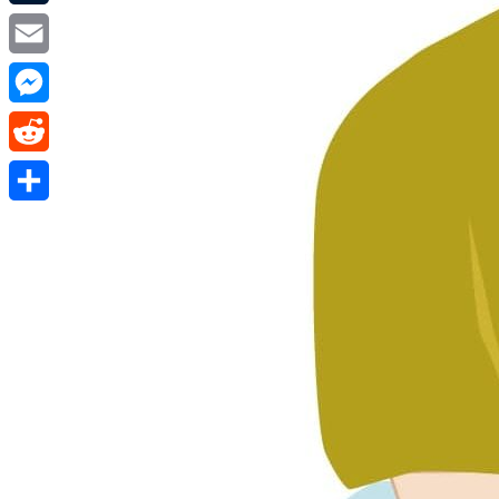
Tumblr
Email
Messenger
Reddit
Share