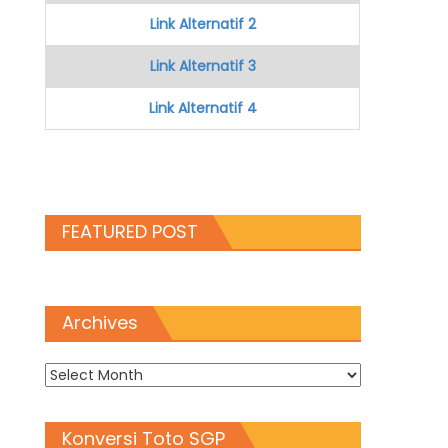
Link Alternatif 2
Link Alternatif 3
Link Alternatif 4
FEATURED POST
Archives
Archives
Konversi Toto SGP