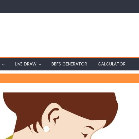
LIVE DRAW
BBFS GENERATOR
CALCULATOR