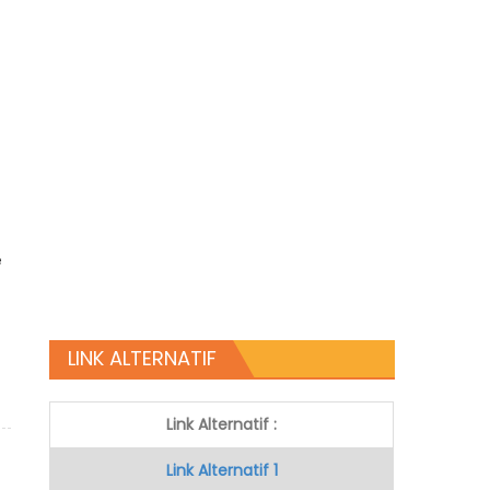
e
LINK ALTERNATIF
Link Alternatif :
Link Alternatif 1