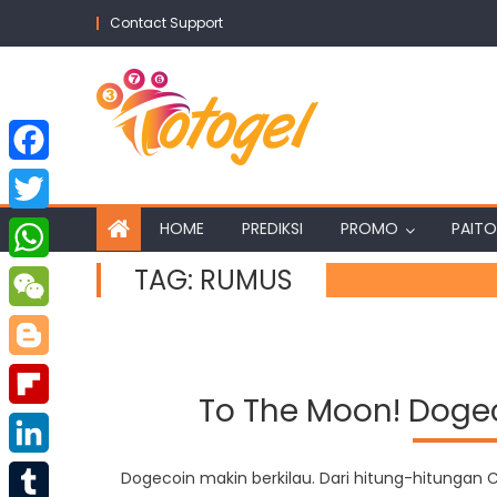
Skip
Contact Support
to
content
Facebook
Twitter
HOME
PREDIKSI
PROMO
PAITO
TAG:
RUMUS
WhatsApp
WeChat
Blogger
To The Moon! Dogec
Flipboard
LinkedIn
Dogecoin makin berkilau. Dari hitung-hitungan C