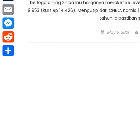
berlogo anjing Shiba Inu harganya meroket ke leve
Tumblr
9.953 (kurs Rp 14.426). Mengutip dari CNBC, Kami
tahun, dipastikan
Email
Posted
May 6, 2021
Messenger
on
Reddit
Share