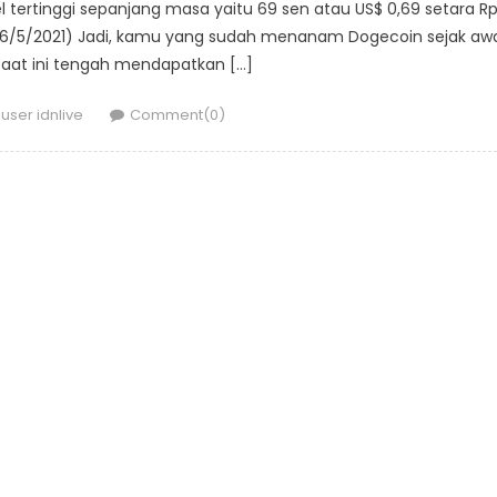
l tertinggi sepanjang masa yaitu 69 sen atau US$ 0,69 setara R
s (6/5/2021) Jadi, kamu yang sudah menanam Dogecoin sejak aw
 saat ini tengah mendapatkan […]
Author
user idnlive
Comment(0)