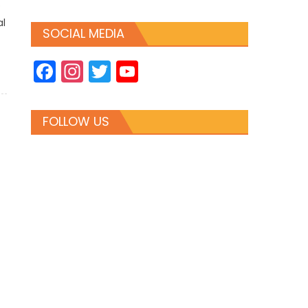
p
al
SOCIAL MEDIA
Facebook
Instagram
Twitter
YouTube
Channel
FOLLOW US