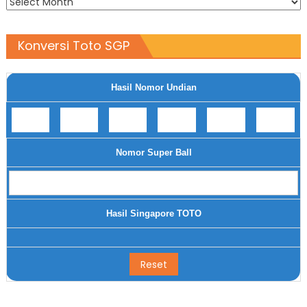
Archives
Konversi Toto SGP
Hasil Nomor Undian
Nomor Super Ball
Hasil Singapore TOTO