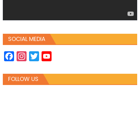
SOCIAL MEDIA
Facebook
Instagram
Twitter
YouTube
Channel
FOLLOW US