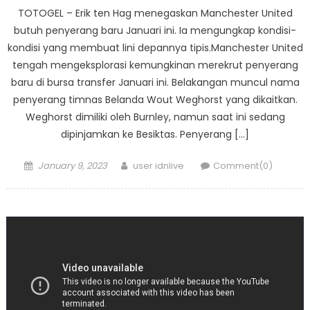
TOTOGEL – Erik ten Hag menegaskan Manchester United
butuh penyerang baru Januari ini. Ia mengungkap kondisi-
kondisi yang membuat lini depannya tipis.Manchester United
tengah mengeksplorasi kemungkinan merekrut penyerang
baru di bursa transfer Januari ini. Belakangan muncul nama
penyerang timnas Belanda Wout Weghorst yang dikaitkan.
Weghorst dimiliki oleh Burnley, namun saat ini sedang
dipinjamkan ke Besiktas. Penyerang […]
Posted
Author
January 9, 2023
user idnlive
Comment(0)
on