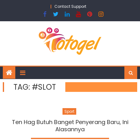
Skip
Contact Support
to
content
TAG:
#SLOT
Sport
Ten Hag Butuh Banget Penyerang Baru, Ini
Alasannya