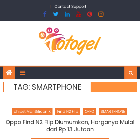
Skip
Contact Support
to
content
TAG:
SMARTPHONE
chipet MariSilicon X
Find N2 Flip
OPPO
SMARTPHONE
Oppo Find N2 Flip Diumumkan, Harganya Mulai
dari Rp 13 Jutaan