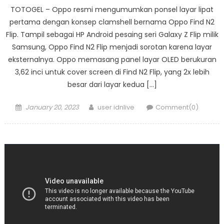
TOTOGEL – Oppo resmi mengumumkan ponsel layar lipat
pertama dengan konsep clamshell bernama Oppo Find N2
Flip. Tampil sebagai HP Android pesaing seri Galaxy Z Flip milik
Samsung, Oppo Find N2 Flip menjadi sorotan karena layar
eksternalnya. Oppo memasang panel layar OLED berukuran
3,62 inci untuk cover screen di Find N2 Flip, yang 2x lebih
besar dari layar kedua […]
Posted
Author
January 20, 2023
user idnlive
Comment(0)
on