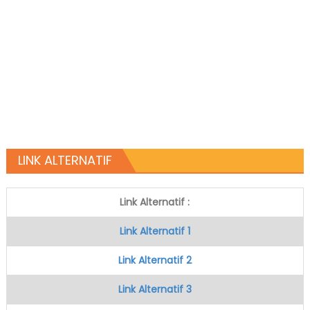
LINK ALTERNATIF
Link Alternatif :
Link Alternatif 1
Link Alternatif 2
Link Alternatif 3