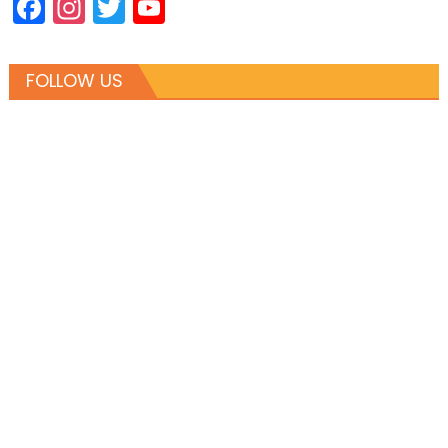
Facebook
Instagram
Twitter
YouTube
Channel
FOLLOW US