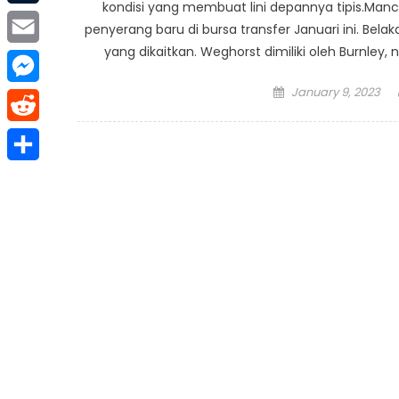
kondisi yang membuat lini depannya tipis.Man
Tumblr
penyerang baru di bursa transfer Januari ini. B
yang dikaitkan. Weghorst dimiliki oleh Burnley,
Email
Posted
January 9, 2023
Messenger
on
Reddit
Share