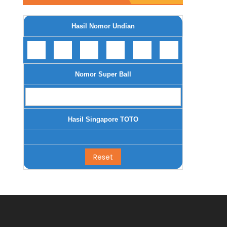
Hasil Nomor Undian
Nomor Super Ball
Hasil Singapore TOTO