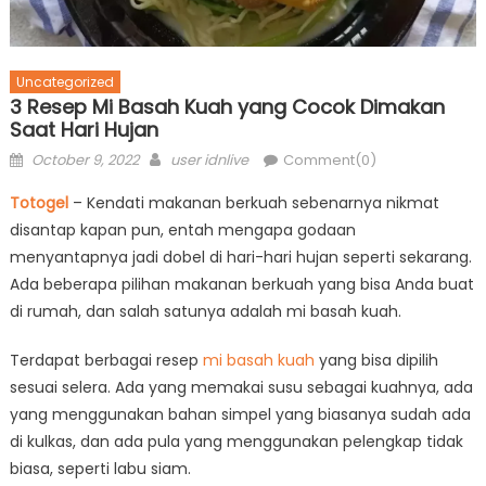
Uncategorized
3 Resep Mi Basah Kuah yang Cocok Dimakan
Saat Hari Hujan
Posted
Author
October 9, 2022
user idnlive
Comment(0)
on
Totogel
– Kendati makanan berkuah sebenarnya nikmat
disantap kapan pun, entah mengapa godaan
menyantapnya jadi dobel di hari-hari hujan seperti sekarang.
Ada beberapa pilihan makanan berkuah yang bisa Anda buat
di rumah, dan salah satunya adalah mi basah kuah.
Terdapat berbagai resep
mi basah kuah
yang bisa dipilih
sesuai selera. Ada yang memakai susu sebagai kuahnya, ada
yang menggunakan bahan simpel yang biasanya sudah ada
di kulkas, dan ada pula yang menggunakan pelengkap tidak
biasa, seperti labu siam.