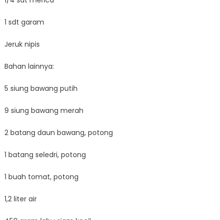
1/4 sdt merica
1 sdt garam
Jeruk nipis
Bahan lainnya:
5 siung bawang putih
9 siung bawang merah
2 batang daun bawang, potong
1 batang seledri, potong
1 buah tomat, potong
1,2 liter air