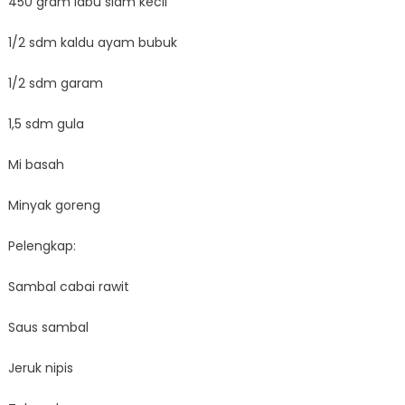
450 gram labu siam kecil
1/2 sdm kaldu ayam bubuk
1/2 sdm garam
1,5 sdm gula
Mi basah
Minyak goreng
Pelengkap:
Sambal cabai rawit
Saus sambal
Jeruk nipis