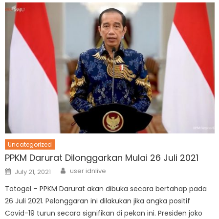
Uncategorized
PPKM Darurat Dilonggarkan Mulai 26 Juli 2021
Author
Posted
user idnlive
July 21, 2021
on
Totogel – PPKM Darurat akan dibuka secara bertahap pada
26 Juli 2021. Pelonggaran ini dilakukan jika angka positif
Covid-19 turun secara signifikan di pekan ini. Presiden joko