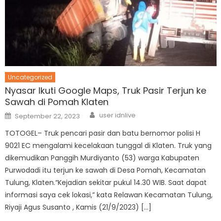
Uncategorized
Nyasar Ikuti Google Maps, Truk Pasir Terjun ke
Sawah di Pomah Klaten
Author
Posted
user idnlive
September 22, 2023
on
TOTOGEL– Truk pencari pasir dan batu bernomor polisi H
9021 EC mengalami kecelakaan tunggal di Klaten. Truk yang
dikemudikan Panggih Murdiyanto (53) warga Kabupaten
Purwodadi itu terjun ke sawah di Desa Pomah, Kecamatan
Tulung, Klaten.“Kejadian sekitar pukul 14.30 WIB. Saat dapat
informasi saya cek lokasi,” kata Relawan Kecamatan Tulung,
Riyaji Agus Susanto , Kamis (21/9/2023) […]