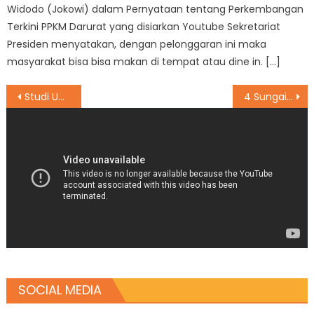
Widodo (Jokowi) dalam Pernyataan tentang Perkembangan
Terkini PPKM Darurat yang disiarkan Youtube Sekretariat
Presiden menyatakan, dengan pelonggaran ini maka
masyarakat bisa bisa makan di tempat atau dine in. […]
Post
Studi Ungkap Waktu Terbaik untuk Seks di Pagi Hari, Apa Saja Plus Minusnya?
4 Sungai di Banten Meluap, Jalan Penghubung Lebak dan Sukabumi Terputus
navigation
SOCIAL MEDIA