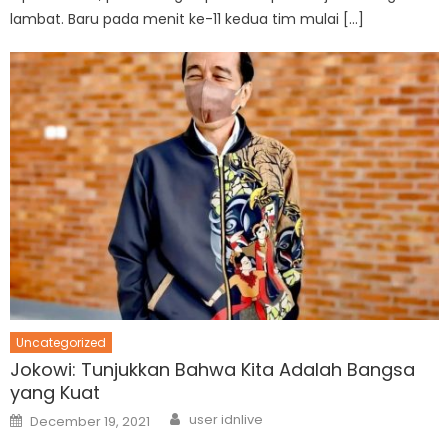
lambat. Baru pada menit ke-11 kedua tim mulai […]
Uncategorized
Jokowi: Tunjukkan Bahwa Kita Adalah Bangsa
yang Kuat
Author
Posted
user idnlive
December 19, 2021
on