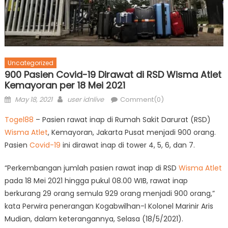
Uncategorized
900 Pasien Covid-19 Dirawat di RSD Wisma Atlet
Kemayoran per 18 Mei 2021
Posted
Author
May 18, 2021
user idnlive
Comment(0)
on
Togel88
– Pasien rawat inap di Rumah Sakit Darurat (RSD)
Wisma Atlet
, Kemayoran, Jakarta Pusat menjadi 900 orang.
Pasien
Covid-19
ini dirawat inap di tower 4, 5, 6, dan 7.
“Perkembangan jumlah pasien rawat inap di RSD
Wisma Atlet
pada 18 Mei 2021 hingga pukul 08.00 WIB, rawat inap
berkurang 29 orang semula 929 orang menjadi 900 orang,”
kata Perwira penerangan Kogabwilhan-I Kolonel Marinir Aris
Mudian, dalam keterangannya, Selasa (18/5/2021).