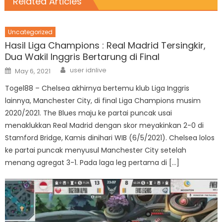
Related Articles
Uncategorized
Hasil Liga Champions : Real Madrid Tersingkir,
Dua Wakil Inggris Bertarung di Final
Author
Posted
user idnlive
May 6, 2021
on
Togel88 – Chelsea akhirnya bertemu klub Liga Inggris
lainnya, Manchester City, di final Liga Champions musim
2020/2021. The Blues maju ke partai puncak usai
menaklukkan Real Madrid dengan skor meyakinkan 2-0 di
Stamford Bridge, Kamis dinihari WIB (6/5/2021). Chelsea lolos
ke partai puncak menyusul Manchester City setelah
menang agregat 3-1. Pada laga leg pertama di […]