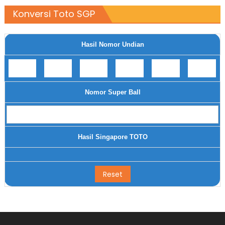
Konversi Toto SGP
Hasil Nomor Undian
Nomor Super Ball
Hasil Singapore TOTO