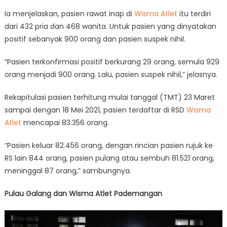
Ia menjelaskan, pasien rawat inap di
Wisma Atlet
itu terdiri
dari 432 pria dan 468 wanita. Untuk pasien yang dinyatakan
positif sebanyak 900 orang dan pasien suspek nihil.
“Pasien terkonfirmasi positif berkurang 29 orang, semula 929
orang menjadi 900 orang. Lalu, pasien suspek nihil,” jelasnya.
Rekapitulasi pasien terhitung mulai tanggal (TMT) 23 Maret
sampai dengan 18 Mei 2021, pasien terdaftar di RSD
Wisma
Atlet
mencapai 83.356 orang.
“Pasien keluar 82.456 orang, dengan rincian pasien rujuk ke
RS lain 844 orang, pasien pulang atau sembuh 81.521 orang,
meninggal 87 orang,” sambungnya.
Pulau Galang dan Wisma Atlet Pademangan