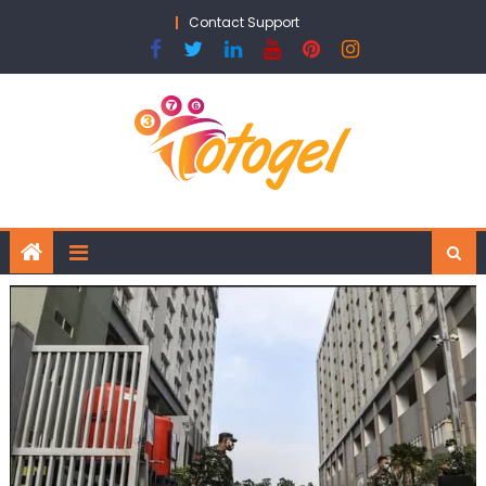
Skip
Contact Support
to
content