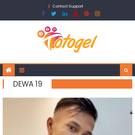
Skip
Contact Support
to
content
DEWA 19