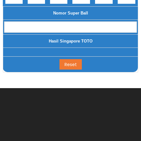
Nomor Super Ball
Hasil Singapore TOTO