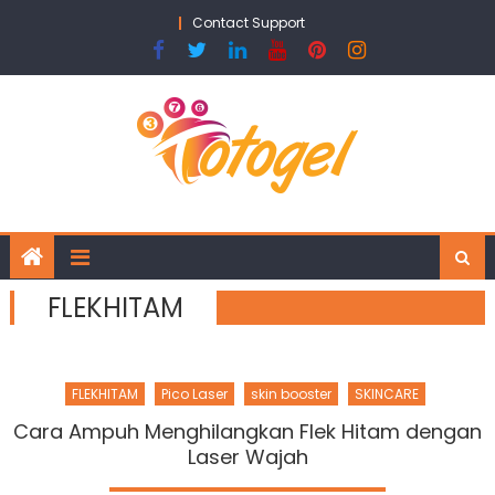
Skip
Contact Support
to
content
FLEKHITAM
FLEKHITAM
Pico Laser
skin booster
SKINCARE
Cara Ampuh Menghilangkan Flek Hitam dengan
Laser Wajah