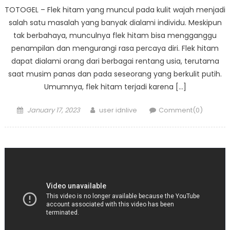
TOTOGEL – Flek hitam yang muncul pada kulit wajah menjadi
salah satu masalah yang banyak dialami individu. Meskipun
tak berbahaya, munculnya flek hitam bisa mengganggu
penampilan dan mengurangi rasa percaya diri. Flek hitam
dapat dialami orang dari berbagai rentang usia, terutama
saat musim panas dan pada seseorang yang berkulit putih.
Umumnya, flek hitam terjadi karena […]
Posted
Author
January 17, 2023
user idnlive
Comment(0)
on