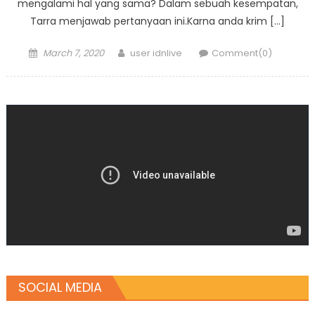
mengalami hal yang sama? Dalam sebuah kesempatan,
Tarra menjawab pertanyaan ini.Karna anda krim […]
Posted
Author
March 7, 2020
user idnlive
Comment(0)
on
SOCIAL MEDIA