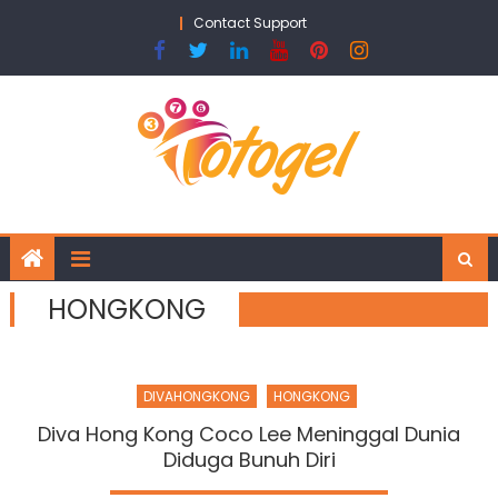
Skip
Contact Support
to
content
HONGKONG
DIVAHONGKONG
HONGKONG
Diva Hong Kong Coco Lee Meninggal Dunia
Diduga Bunuh Diri