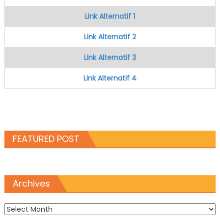
Link Alternatif 1
Link Alternatif 2
Link Alternatif 3
Link Alternatif 4
FEATURED POST
Archives
Archives