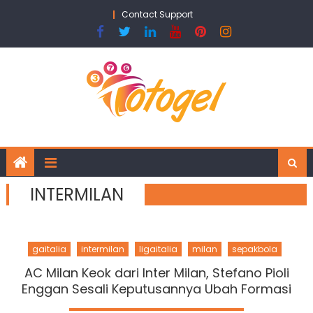
Skip
Contact Support
to
content
INTERMILAN
gaitalia
intermilan
ligaitalia
milan
sepakbola
AC Milan Keok dari Inter Milan, Stefano Pioli
Enggan Sesali Keputusannya Ubah Formasi