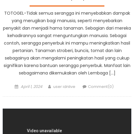
TOTOGEL-Tidak semua serangga ini menyebabkan dampak
yang merugikan bagi manusia, seperti menyebarkan
penyakit dan menjadi hama tanaman. Sebagian dari mereka
kehadirannya sangat menguntungkan manusia. Sebagai
contoh, serangga penyerbuk ini mampu meningkatkan hasil
pertanian. Tanaman stroberi, buncis, tomat dan lain
sebagainya akan mengalami peningkatan hasil yang cukup
signifikan karena bantuan serangga penyerbuk. Manfaat lain
sebagaimana dikemukakan oleh Lembaga […]
Posted
Author
April 1, 2024
user idnlive
Comment(0)
on