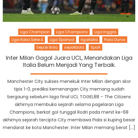
Liga Champion
Liga Champions
Liga Inggris
Liga Italia Serie A
Liga Spanyol
ligaitalia
Piala Dunia
Sepak Bola
sepakbola
Sport
Inter Milan Gagal Juara UCL, Menandakan Liga
Italia Belum Menjadi Yang Terbaik.
Manchester City sukses menekuk Inter Milan dengan skor
tipis 1-0, prediksi kemenangan City memang sudah
bergaung sebelum laga final UCL TOGEL88 – The Citizens
akhirnya membuka sejarah selama pagelaran Liga
Champions, berkat gol tunggal Rodri pada menit ke-68
akhirnya sejarah tercipta City membawa Piala si kuping besar
mendarat ke kota Manchester. Inter Milan memang berat […]