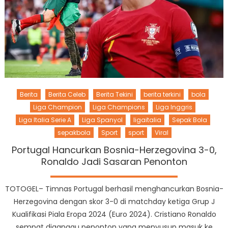
Berita
Berita Celeb
Berita Tekini
berita terkini
bola
Liga Champion
Liga Champions
Liga Inggris
Liga Italia Serie A
Liga Spanyol
ligaitalia
Sepak Bola
sepakbola
Sport
sport
Viral
Portugal Hancurkan Bosnia-Herzegovina 3-0,
Ronaldo Jadi Sasaran Penonton
TOTOGEL– Timnas Portugal berhasil menghancurkan Bosnia-
Herzegovina dengan skor 3-0 di matchday ketiga Grup J
Kualifikasi Piala Eropa 2024 (Euro 2024). Cristiano Ronaldo
sempat diganggu penonton yang menyusup masuk ke