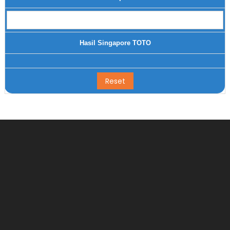
Hasil Singapore TOTO