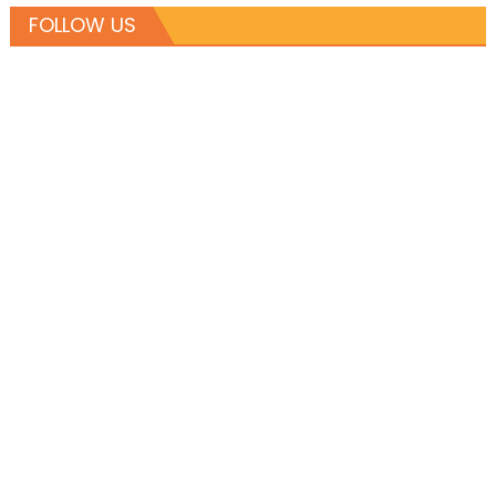
FOLLOW US