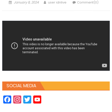
Posted
Author
January 8, 2024
user idnlive
Comment(0)
on
SOCIAL MEDIA
Facebook
Instagram
Twitter
YouTube
Channel