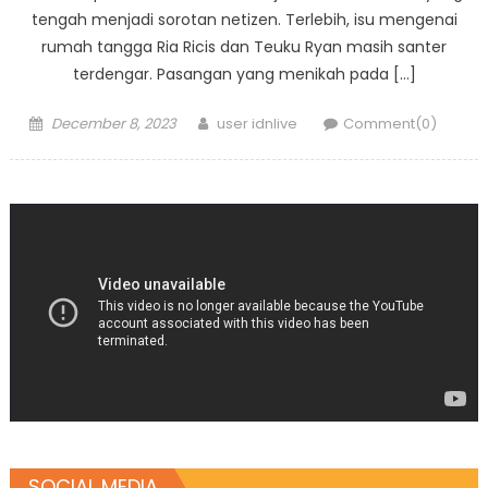
tengah menjadi sorotan netizen. Terlebih, isu mengenai
rumah tangga Ria Ricis dan Teuku Ryan masih santer
terdengar. Pasangan yang menikah pada […]
Posted
Author
December 8, 2023
user idnlive
Comment(0)
on
SOCIAL MEDIA