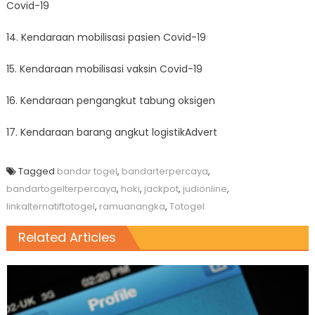
Covid-19
14. Kendaraan mobilisasi pasien Covid-19
15. Kendaraan mobilisasi vaksin Covid-19
16. Kendaraan pengangkut tabung oksigen
17. Kendaraan barang angkut logistikAdvert
Tagged
bandar togel
,
bandarterpercaya
,
bandartogelterpercaya
,
hoki
,
jackpot
,
judionline
,
linkalternatiftotogel
,
ramuanangka
,
Totogel
Related Articles