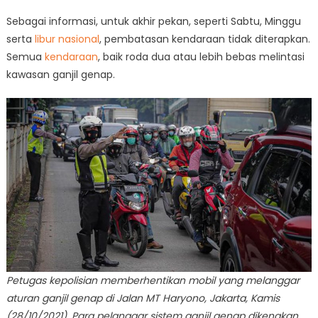
Sebagai informasi, untuk akhir pekan, seperti Sabtu, Minggu
serta
libur nasional
, pembatasan kendaraan tidak diterapkan.
Semua
kendaraan
, baik roda dua atau lebih bebas melintasi
kawasan ganjil genap.
Petugas kepolisian memberhentikan mobil yang melanggar
aturan ganjil genap di Jalan MT Haryono, Jakarta, Kamis
(28/10/2021). Para pelanggar sistem ganjil genap dikenakan