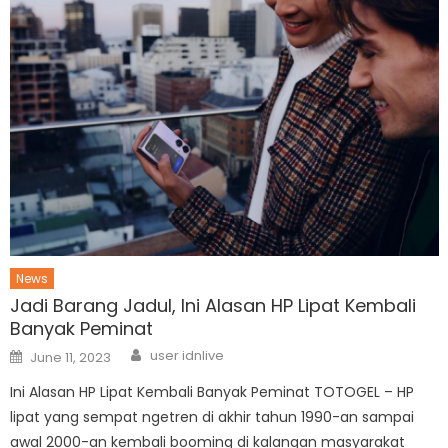
News
Jadi Barang Jadul, Ini Alasan HP Lipat Kembali
Banyak Peminat
Author
Posted
user idnlive
June 11, 2023
on
Ini Alasan HP Lipat Kembali Banyak Peminat TOTOGEL – HP
lipat yang sempat ngetren di akhir tahun 1990-an sampai
awal 2000-an kembali booming di kalangan masyarakat