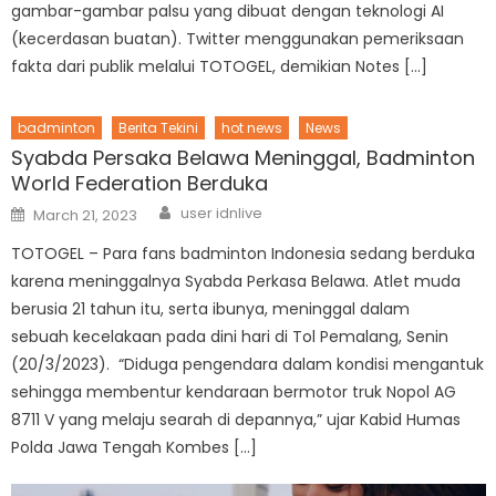
gambar-gambar palsu yang dibuat dengan teknologi AI
(kecerdasan buatan). Twitter menggunakan pemeriksaan
fakta dari publik melalui TOTOGEL, demikian Notes […]
badminton
Berita Tekini
hot news
News
Syabda Persaka Belawa Meninggal, Badminton
World Federation Berduka
Author
Posted
user idnlive
March 21, 2023
on
TOTOGEL – Para fans badminton Indonesia sedang berduka
karena meninggalnya Syabda Perkasa Belawa. Atlet muda
berusia 21 tahun itu, serta ibunya, meninggal dalam
sebuah kecelakaan pada dini hari di Tol Pemalang, Senin
(20/3/2023). “Diduga pengendara dalam kondisi mengantuk
sehingga membentur kendaraan bermotor truk Nopol AG
8711 V yang melaju searah di depannya,” ujar Kabid Humas
Polda Jawa Tengah Kombes […]