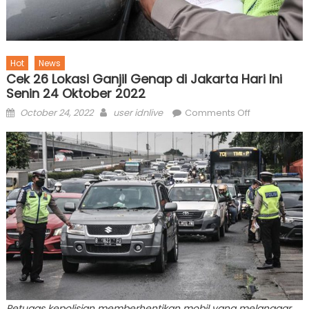
Hot
News
Cek 26 Lokasi Ganjil Genap di Jakarta Hari Ini
Senin 24 Oktober 2022
Posted
Author
on
October 24, 2022
user idnlive
Comments Off
on
Cek
26
Lokasi
Ganjil
Genap
di
Jakarta
Hari
Ini
Senin
24
Oktober
Petugas kepolisian memberhentikan mobil yang melanggar