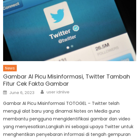
News
Gambar AI Picu Misinformasi, Twitter Tambah
Fitur Cek Fakta Gambar
Author
Posted
user idnlive
June 6, 2023
on
Gambar AI Picu Misinformasi TOTOGEL – Twitter telah
menguji alat baru yang dinamai Notes on Media guna
membantu pengguna mengidentifikasi gambar dan video
yang menyesatkan.Langkah ini sebagai upaya Twitter untuk
menghentikan penyebaran informasi di tengah gempuran