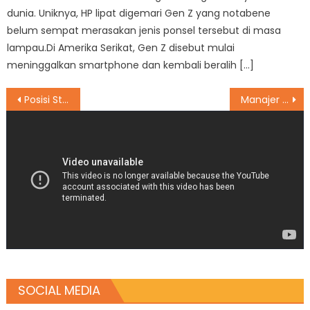
dunia. Uniknya, HP lipat digemari Gen Z yang notabene
belum sempat merasakan jenis ponsel tersebut di masa
lampau.Di Amerika Serikat, Gen Z disebut mulai
meninggalkan smartphone dan kembali beralih […]
Post
Posisi Start Ideal, Enea Bastianini Incar Podium MotoGP Malaysia 2022
Manajer MU Peringatkan David De Gea, Ada Apa?
navigation
SOCIAL MEDIA