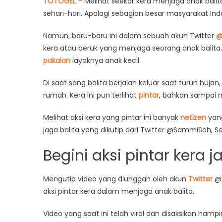
TOTOGEL –
Melihat seekor kera menjaga anak bal
sehari-hari. Apalagi sebagian besar masyarakat In
Namun, baru-baru ini dalam sebuah akun Twitter
@
kera atau beruk yang menjaga seorang anak balita.
pakaian
layaknya anak kecil.
Di saat sang balita berjalan keluar saat turun huj
rumah. Kera ini pun terlihat
pintar
, bahkan sampai 
Melihat aksi kera yang pintar ini banyak
netizen
yang
jaga balita yang dikutip dari Twitter @SammiSoh, S
Begini aksi pintar kera 
Mengutip video yang diunggah oleh akun
Twitter
@
aksi pintar kera dalam menjaga anak balita.
Video yang saat ini telah viral dan disaksikan hampi