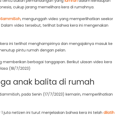
ita tentu bukan pemandangan yang
lumrah
dalam kehidupan
donesia, cukup jarang memelihara kera di rumahnya.
SammiSoh
, mengunggah video yang memperlihatkan seekor
 Dalam video tersebut, terlihat bahwa kera ini mengenakan
an, kera ini terlihat menghampirinya dan mengajaknya masuk ke
menutup pintu rumah dengan pelan.
 memberikan berbagai tanggapan. Berikut ulasan video kera
elasa (18/7/2023)
jaga anak balita di rumah
SammiSoh, pada Senin (17/7/2023) kemarin, memperlihatkan
r 1 juta netizen ini turut menjelaskan bahwa kera ini telah
dilatih