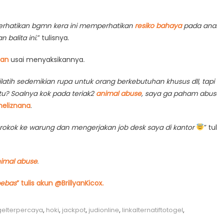
. Perhatikan bgmn kera ini memperhatikan
resiko bahaya
pada ana
balita ini.
” tulisnya.
pan
usai menyaksikannya.
ilatih sedemikian rupa untuk orang berkebutuhan khusus dll, tapi
tu? Soalnya kok pada teriak2
animal abuse
, saya ga paham abus
eliznana
.
rokok ke warung dan mengerjakan job desk saya di kantor
” tul
imal abuse
.
bebas
” tulis akun @BrillyanKicox.
elterpercaya
,
hoki
,
jackpot
,
judionline
,
linkalternatiftotogel
,