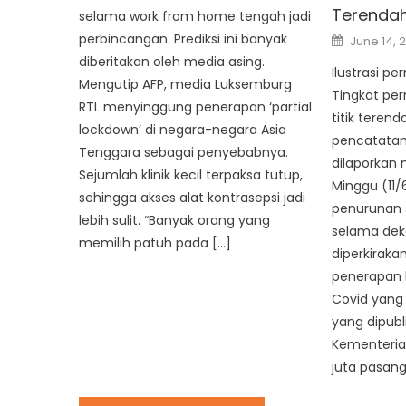
Terenda
selama work from home tengah jadi
Posted
perbincangan. Prediksi ini banyak
June 14, 
on
diberitakan oleh media asing.
Ilustrasi p
Mengutip AFP, media Luksemburg
Tingkat per
RTL menyinggung penerapan ‘partial
titik teren
lockdown’ di negara-negara Asia
pencatatan 
Tenggara sebagai penyebabnya.
dilaporkan 
Sejumlah klinik kecil terpaksa tutup,
Minggu (11/
sehingga akses alat kontrasepsi jadi
penurunan 
lebih sulit. “Banyak orang yang
selama deka
memilih patuh pada […]
diperkiraka
penerapan 
Covid yang 
yang dipubli
Kementerian
juta pasang