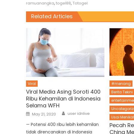
ramuanangka
,
togel88
,
Totogel
Related Articles
Viral
#menang
Viral Media Asing Soroti 400
Berita Tekini
Ribu Kehamilan di Indonesia
entertainme
Selama WFH
Uncategoriz
Author
Posted
user idnlive
May 21, 2020
on
Usai Menikah
— Potensi 400 ribu lebih kehamilan
Pecah Re
China Me
tidak direncanakan di Indonesia