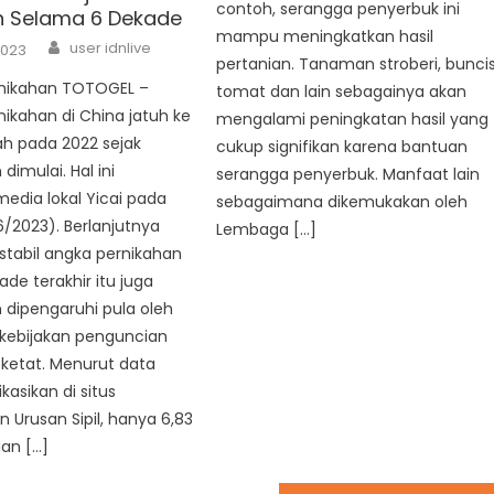
contoh, serangga penyerbuk ini
h Selama 6 Dekade
mampu meningkatkan hasil
Author
user idnlive
2023
pertanian. Tanaman stroberi, buncis
ernikahan TOTOGEL –
tomat dan lain sebagainya akan
nikahan di China jatuh ke
mengalami peningkatan hasil yang
dah pada 2022 sejak
cukup signifikan karena bantuan
dimulai. Hal ini
serangga penyerbuk. Manfaat lain
media lokal Yicai pada
sebagaimana dikemukakan oleh
6/2023). Berlanjutnya
Lembaga […]
stabil angka pernikahan
de terakhir itu juga
n dipengaruhi pula oleh
kebijakan penguncian
ketat. Menurut data
kasikan di situs
 Urusan Sipil, hanya 6,83
an […]