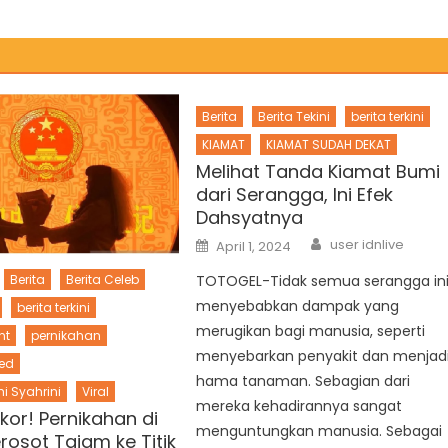
Berita
Berita Tekini
berita terkini
KIAMAT
KIAMAT SUDAH DEKAT
Melihat Tanda Kiamat Bumi
dari Serangga, Ini Efek
Dahsyatnya
Author
Posted
user idnlive
April 1, 2024
on
TOTOGEL-Tidak semua serangga in
Berita
Berita Celeb
menyebabkan dampak yang
berita terkini
merugikan bagi manusia, seperti
nt
pernikahan
menyebarkan penyakit dan menjad
ed
hama tanaman. Sebagian dari
i Syahrini
Viral
mereka kehadirannya sangat
kor! Pernikahan di
menguntungkan manusia. Sebagai
rosot Tajam ke Titik