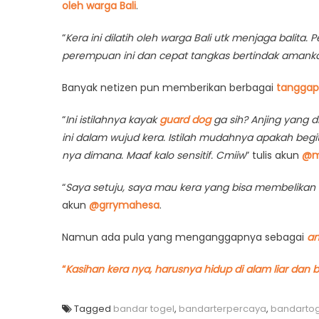
oleh warga Bali
.
“
Kera ini dilatih oleh warga Bali utk menjaga balita
perempuan ini dan cepat tangkas bertindak amankan 
Banyak netizen pun memberikan berbagai
tangga
“
Ini istilahnya kayak
guard dog
ga sih? Anjing yang d
ini dalam wujud kera. Istilah mudahnya apakah begi
nya dimana. Maaf kalo sensitif. Cmiiw
” tulis akun
@m
“
Saya setuju, saya mau kera yang bisa membelikan 
akun
@grrymahesa
.
Namun ada pula yang menganggapnya sebagai
an
“
Kasihan kera nya, harusnya hidup di alam liar dan 
Tagged
bandar togel
,
bandarterpercaya
,
bandartog