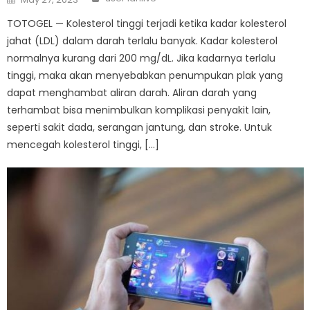
on
TOTOGEL — Kolesterol tinggi terjadi ketika kadar kolesterol
jahat (LDL) dalam darah terlalu banyak. Kadar kolesterol
normalnya kurang dari 200 mg/dL. Jika kadarnya terlalu
tinggi, maka akan menyebabkan penumpukan plak yang
dapat menghambat aliran darah. Aliran darah yang
terhambat bisa menimbulkan komplikasi penyakit lain,
seperti sakit dada, serangan jantung, dan stroke. Untuk
mencegah kolesterol tinggi, […]