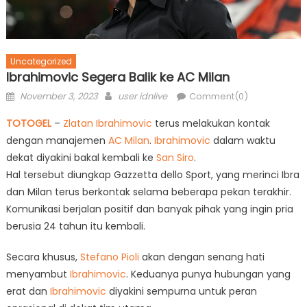
Uncategorized
Ibrahimovic Segera Balik ke AC Milan
Posted
Author
November 3, 2023
user idnlive
Comment(0)
on
TOTOGEL
–
Zlatan Ibrahimovic
terus melakukan kontak
dengan manajemen
AC Milan
.
Ibrahimovic
dalam waktu
dekat diyakini bakal kembali ke
San Siro
.
Hal tersebut diungkap Gazzetta dello Sport, yang merinci Ibra
dan Milan terus berkontak selama beberapa pekan terakhir.
Komunikasi berjalan positif dan banyak pihak yang ingin pria
berusia 24 tahun itu kembali.
Secara khusus,
Stefano Pioli
akan dengan senang hati
menyambut
Ibrahimovic
. Keduanya punya hubungan yang
erat dan
Ibrahimovic
diyakini sempurna untuk peran