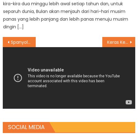
kira-kira dua minggu lebih awal setiap tahun dan, untuk
separuh dunia, Bulan akan menjauh dari hari-hari musim
panas yang lebih panjang dan lebih panas menuju musim
dingin […]
Post
Spanyol Harap Halloween 2023 Tak Dirayakan dengan Kostum Perawat Seksi
Keras Kepala Birmingham Mempercayai Wayne Rooney
navigation
SOCIAL MEDIA