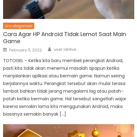
Uncategorized
Cara Agar HP Android Tidak Lemot Saat Main
Game
Author
Posted
user idnlive
February 11, 2022
on
TOTOGEL – Ketika kita baru membeli perangkat Android,
pasti kita tidak akan menemui masalah apapun ketika
menjalankan aplikasi atau bermain game. Namun seiring
berjalannya waktu. Perangkat tersebut akan mulai terasa
lambat bahkan tidak jarang mengalami lag atau patah-
patah ketika bermain game. Hal tersebut sangatlah wajar
karena semakin lama kita menggunakan Android, maka
biasanya semakin banyak […]