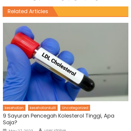
Related Articles
kesehatan
kesehatankulit
Uncategorized
9 Sayuran Pencegah Kolesterol Tinggi, Apa
Saja?
Author
Posted
user idnlive
May 27, 2023