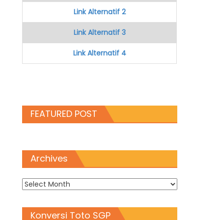
Link Alternatif 2
Link Alternatif 3
Link Alternatif 4
FEATURED POST
Archives
Archives
Konversi Toto SGP