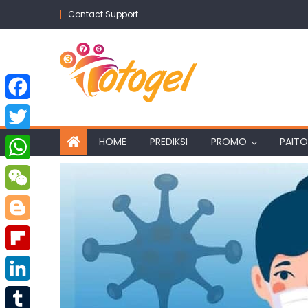
Skip
Contact Support
to
content
Facebook
Twitter
HOME
PREDIKSI
PROMO
PAITO
WhatsApp
WeChat
Blogger
Flipboard
LinkedIn