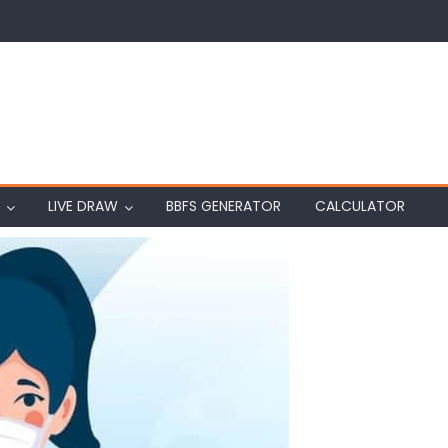
LIVE DRAW
BBFS GENERATOR
CALCULATOR