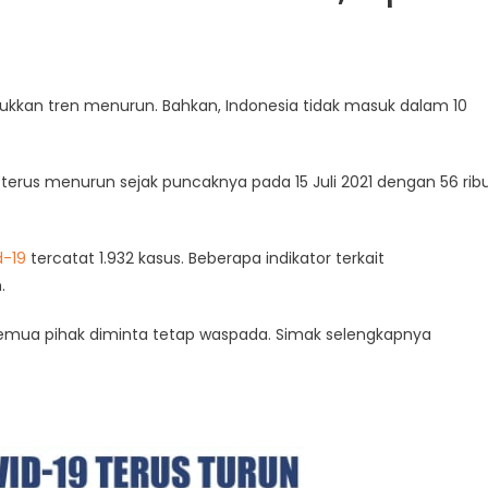
jukkan tren menurun. Bahkan, Indonesia tidak masuk dalam 10
n terus menurun sejak puncaknya pada 15 Juli 2021 dengan 56 rib
d-19
tercatat 1.932 kasus. Beberapa indikator terkait
.
 semua pihak diminta tetap waspada. Simak selengkapnya