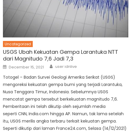
Uncategorized
USGS Ubah Kekuatan Gempa Larantuka NTT
dari Magnitudo 7,6 Jadi 7,3
Author
Posted
user idnlive
December 15, 2021
on
Totogel – Badan Survei Geologi Amerika Serikat (USGS)
mengoreksi kekuatan gempa bumi yang terjadi Larantuka,
Nusa Tenggara Timur, Indonesia. Sebelumnya USGS
mencatat gempa tersebut berkekuatan magnitudo 7,6.
Pemberitaan ini telah dikutip oleh sejumlah media
seperti CNN, India.com hingga AP. Namun, tak lama setelah
itu, USGS merilis angka terbaru terkait kekuatan gempa.
Seperti dikutip dari laman France24.com, Selasa (14/12/2021)