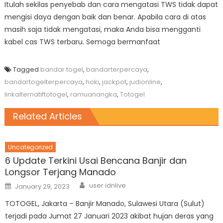
Itulah sekilas penyebab dan cara mengatasi TWS tidak dapat
mengisi daya dengan baik dan benar. Apabila cara di atas
masih saja tidak mengatasi, maka Anda bisa mengganti
kabel cas TWS terbaru. Semoga bermanfaat
Tagged
bandar togel
,
bandarterpercaya
,
bandartogelterpercaya
,
hoki
,
jackpot
,
judionline
,
linkalternatiftotogel
,
ramuanangka
,
Totogel
Related Articles
Uncategorized
6 Update Terkini Usai Bencana Banjir dan
Longsor Terjang Manado
Author
Posted
user idnlive
January 29, 2023
on
TOTOGEL, Jakarta – Banjir Manado, Sulawesi Utara (Sulut)
terjadi pada Jumat 27 Januari 2023 akibat hujan deras yang