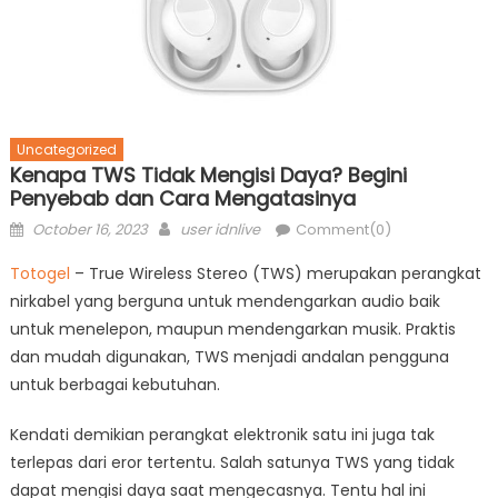
Uncategorized
Kenapa TWS Tidak Mengisi Daya? Begini
Penyebab dan Cara Mengatasinya
Posted
Author
October 16, 2023
user idnlive
Comment(0)
on
Totogel
– True Wireless Stereo (TWS) merupakan perangkat
nirkabel yang berguna untuk mendengarkan audio baik
untuk menelepon, maupun mendengarkan musik. Praktis
dan mudah digunakan, TWS menjadi andalan pengguna
untuk berbagai kebutuhan.
Kendati demikian perangkat elektronik satu ini juga tak
terlepas dari eror tertentu. Salah satunya TWS yang tidak
dapat mengisi daya saat mengecasnya. Tentu hal ini