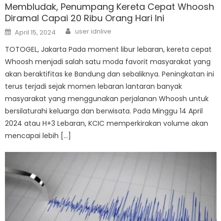
Membludak, Penumpang Kereta Cepat Whoosh
Diramal Capai 20 Ribu Orang Hari Ini
Author
Posted
user idnlive
April 15, 2024
on
TOTOGEL, Jakarta Pada moment libur lebaran, kereta cepat
Whoosh menjadi salah satu moda favorit masyarakat yang
akan beraktifitas ke Bandung dan sebaliknya. Peningkatan ini
terus terjadi sejak momen lebaran lantaran banyak
masyarakat yang menggunakan perjalanan Whoosh untuk
bersilaturahi keluarga dan berwisata. Pada Minggu 14 April
2024 atau H+3 Lebaran, KCIC memperkirakan volume akan
mencapai lebih […]