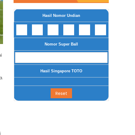
Hasil Nomor Undian
Nomor Super Ball
a
i
Hasil Singapore TOTO
a.
i