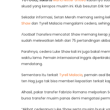
skuad yang keropos musim ini. Klub besutan Erik ten 
Sekadar informasi, Setan Merah memang sering keku
Shaw
dan Tyrell Malacia mengalami cedera, sehing
Football Transfers
mencatat Shaw memang kerap jadi
sudah melewatkan lebih dari 75 pertandingan akib
Parahnya, cedera Luke Shaw kali ini juga bakal m
waktu lama. Pemain internasional Inggris diperkirak
mendatang.
Sementara itu terkait
Tyrell Malacia
, pemain asal Be
ten Hag juga tak bisa memberi kepastian terkait ka
Alhasil, pakar transfer Fabrizio Romano melporkan 
bursa transfer musim panas demi mengatasi perma
“Akibat cederanya Luke Shaw serta musim buruk ya