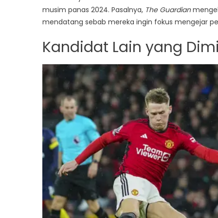
musim panas 2024. Pasalnya,
The Guardian
mengekl
mendatang sebab mereka ingin fokus mengejar pe
Kandidat Lain yang Dim