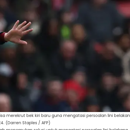
isa merekrut bek kiri baru guna mengatasi persoalan lini belaka
. (Darren Staples / AFP)
h menemukan solusi untuk mengatasi persoalan lini belakang