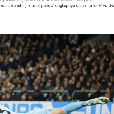
jendela transfer) musim panas,” ungkapnya dalam siniar
Here We