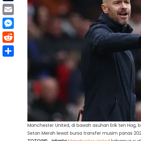
Tumblr
Email
Messenger
Reddit
Share
Manchester United, di bawah asuhan Erik ten Hag, b
Setan Merah lewat bursa transfer musim panas 2024
TOTOGEL, Jakarta
Manchester United
kabarnya suda