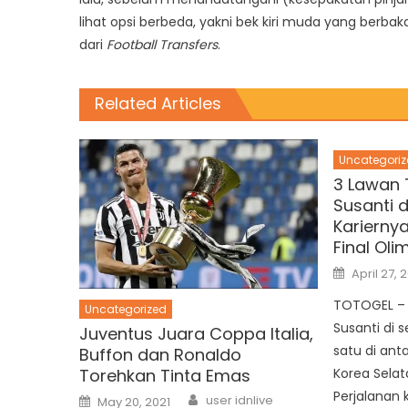
lihat opsi berbeda, yakni bek kiri muda yang berbak
dari
Football Transfers
.
Related Articles
Uncategoriz
3 Lawan 
Susanti 
Kariernya
Final Oli
Posted
April 27, 
on
TOTOGEL – A
Uncategorized
Susanti di 
Juventus Juara Coppa Italia,
satu di ant
Buffon dan Ronaldo
Torehkan Tinta Emas
Korea Selat
Author
Perjalanan k
Posted
user idnlive
May 20, 2021