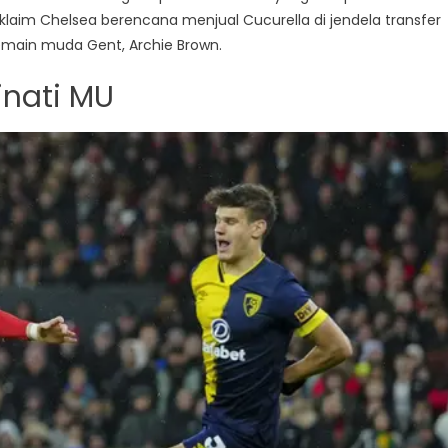
aim Chelsea berencana menjual Cucurella di jendela transfer
main muda Gent, Archie Brown.
inati MU