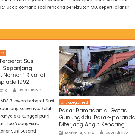
at,” ucap Romano soal rencana perekrutan MU, seperti dilansir
ed
Terberat Susi
di Sepanjang
, Nomor 1 Rival di
mpiade 1992!
Author
user idnlive
2023
DA 3 lawan terberat Susi
Uncategorized
sepanjang kariernya. Salah
Pasar Ramadan di Getas
aranya eks tunggal putri
Gunungkidul Porak-porand
Diterjang Angin Kencang
an, Lee Young-suk.
Author
arier Susi Susanti
Posted
user idnlive
March 14, 2024