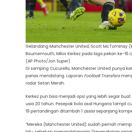
Gelandang Manchester United, Scott McTominay (k
Bournemouth, Milos Kerkez pada laga pekan ke-16 Li
(AP Photo/Jon Super)
Di samping Cucurella, Manchester United punya kan
panas mendatang. Laporan
Football Transfers
menge
radar Setan Merah.
Kerkez pun bisa menjadi opsi yang lebih segar bua
usia 20 tahun. Pesepak bola asal Hungaria tampil 
19 pertandingan ditambah 1
assist
sepanjang kompeti
“Mereka (Manchester United) sudah pernah memp
lalu, sebelum menandatangani (kesepakatan pinja