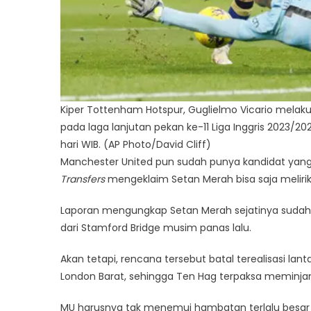
Kiper Tottenham Hotspur, Guglielmo Vicario melak
pada laga lanjutan pekan ke-11 Liga Inggris 2023/2
hari WIB. (AP Photo/David Cliff)
Manchester United pun sudah punya kandidat yang 
Transfers
mengeklaim Setan Merah bisa saja melirik
Laporan mengungkap Setan Merah sejatinya suda
dari Stamford Bridge musim panas lalu.
Akan tetapi, rencana tersebut batal terealisasi la
London Barat, sehingga Ten Hag terpaksa meminjam
MU harusnya tak menemui hambatan terlalu besar