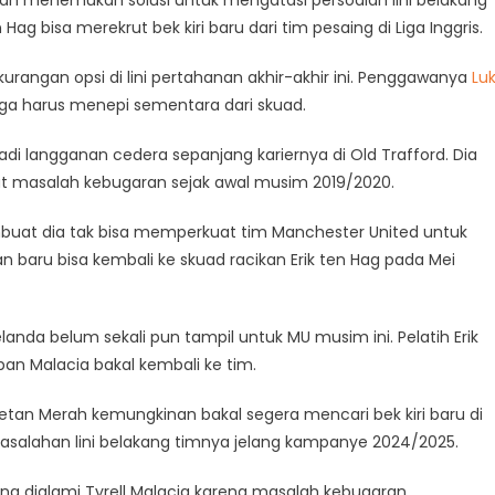
Hag bisa merekrut bek kiri baru dari tim pesaing di Liga Inggris.
rangan opsi di lini pertahanan akhir-akhir ini. Penggawanya
Lu
ga harus menepi sementara dari skuad.
 langganan cedera sepanjang kariernya di Old Trafford. Dia
at masalah kebugaran sejak awal musim 2019/2020.
embuat dia tak bisa memperkuat tim Manchester United untuk
an baru bisa kembali ke skuad racikan Erik ten Hag pada Mei
landa belum sekali pun tampil untuk MU musim ini. Pelatih Erik
pan Malacia bakal kembali ke tim.
Setan Merah kemungkinan bakal segera mencari bek kiri baru di
salahan lini belakang timnya jelang kampanye 2024/2025.
ng dialami Tyrell Malacia karena masalah kebugaran,