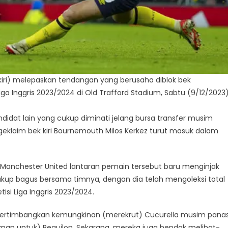
iri) melepaskan tendangan yang berusaha diblok bek
ga Inggris 2023/2024 di Old Trafford Stadium, Sabtu (9/12/2023)
didat lain yang cukup diminati jelang bursa transfer musim
klaim bek kiri Bournemouth Milos Kerkez turut masuk dalam
t Manchester United lantaran pemain tersebut baru menginjak
cukup bagus bersama timnya, dengan dia telah mengoleksi total
si Liga Inggris 2023/2024.
ertimbangkan kemungkinan (merekrut) Cucurella musim pana
man untuk) Reguilon. Sekarang, mereka juga hendak melihat-