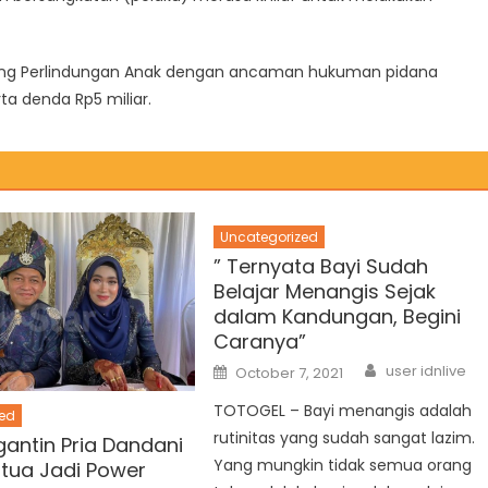
dang Perlindungan Anak dengan ancaman hukuman pidana
ta denda Rp5 miliar.
Uncategorized
” Ternyata Bayi Sudah
Belajar Menangis Sejak
dalam Kandungan, Begini
Caranya”
Author
Posted
user idnlive
October 7, 2021
on
TOTOGEL – Bayi menangis adalah
ed
rutinitas yang sudah sangat lazim.
gantin Pria Dandani
Yang mungkin tidak semua orang
tua Jadi Power