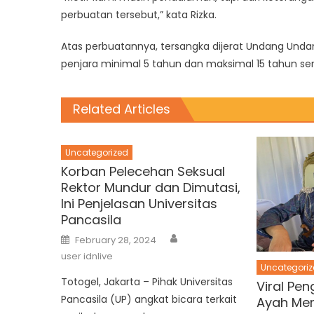
perbuatan tersebut,” kata Rizka.
Atas perbuatannya, tersangka dijerat Undang Un
penjara minimal 5 tahun dan maksimal 15 tahun ser
Related Articles
Uncategorized
Korban Pelecehan Seksual
Rektor Mundur dan Dimutasi,
Ini Penjelasan Universitas
Pancasila
Author
Posted
February 28, 2024
on
user idnlive
Uncategoriz
Totogel, Jakarta – Pihak Universitas
Viral Pen
Pancasila (UP) angkat bicara terkait
Ayah Mer