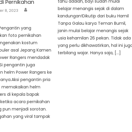
di Pernikahan
tahu adalah, bayi sudah mulai
Author
belajar menangis sejak di dalam
r 8, 2023
kandungan!Dikutip dari buku Hamil
Tanpa Galau karya Teman Bumil,
engantin yang
janin mulai belajar menangis sejak
an foto pernikahan
usia kehamilan 26 pekan. Tidak ada
ngenakan kostum
yang perlu dikhawatirkan, hal ini jug
opuler asal Jepang Kamen
terbilang wajar. Hanya saja, […]
Power Rangers mendadak
 Si pengantin juga
 helm Power Rangers ke
nya.Aksi pengantin pria
i memakaikan helm
rs di kepala bapak
ketika acara pernikahan
g pun menjadi sorotan.
ahan yang viral tampak