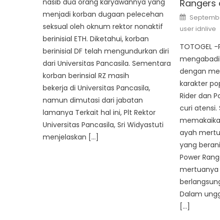
Rangers 
nasib dua orang karyawannya yang
menjadi korban dugaan pelecehan
Posted
Septembe
on
seksual oleh oknum rektor nonaktif
user idnlive
berinisial ETH. Diketahui, korban
TOTOGEL -P
berinisial DF telah mengundurkan diri
mengabadik
dari Universitas Pancasila. Sementara
dengan me
korban berinsial RZ masih
karakter p
bekerja di Universitas Pancasila,
Rider dan 
namun dimutasi dari jabatan
curi atensi.
lamanya Terkait hal ini, Plt Rektor
memakaikan
Universitas Pancasila, Sri Widyastuti
ayah mertua
menjelaskan […]
yang beran
Power Range
mertuanya 
berlangsun
Dalam ungg
[…]