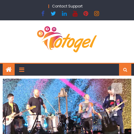
Skip
Contact Support
to
content