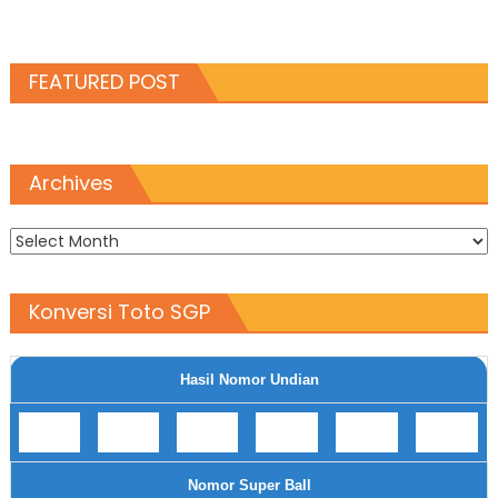
FEATURED POST
Archives
Archives
Konversi Toto SGP
Hasil Nomor Undian
Nomor Super Ball