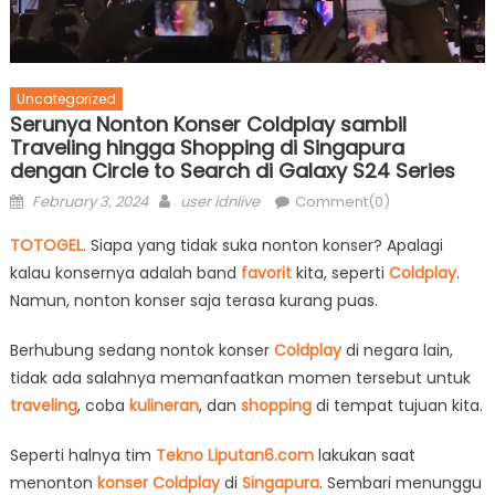
Uncategorized
Serunya Nonton Konser Coldplay sambil
Traveling hingga Shopping di Singapura
dengan Circle to Search di Galaxy S24 Series
Posted
Author
February 3, 2024
user idnlive
Comment(0)
on
TOTOGEL
. Siapa yang tidak suka nonton konser? Apalagi
kalau konsernya adalah band
favorit
kita, seperti
Coldplay
.
Namun, nonton konser saja terasa kurang puas.
Berhubung sedang nontok konser
Coldplay
di negara lain,
tidak ada salahnya memanfaatkan momen tersebut untuk
traveling
, coba
kulineran
, dan
shopping
di tempat tujuan kita.
Seperti halnya tim
Tekno Liputan6.com
lakukan saat
menonton
konser Coldplay
di
Singapura
. Sembari menunggu