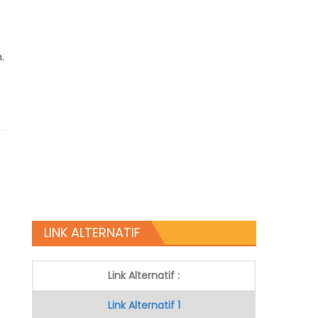
.
LINK ALTERNATIF
Link Alternatif :
Link Alternatif 1