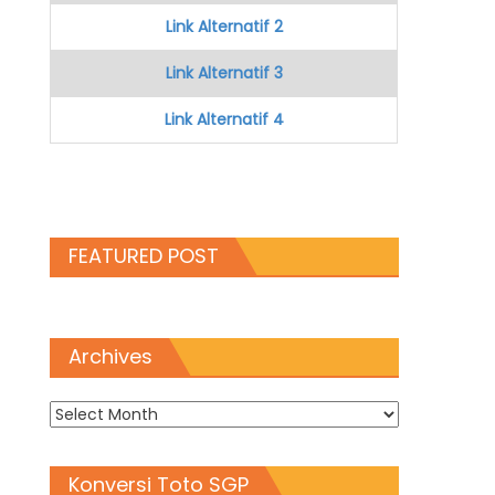
Link Alternatif 2
Link Alternatif 3
Link Alternatif 4
FEATURED POST
Archives
Archives
Konversi Toto SGP