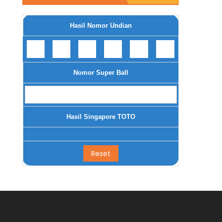
Hasil Nomor Undian
Nomor Super Ball
Hasil Singapore TOTO