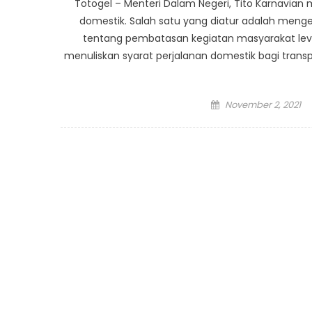
Totogel – Menteri Dalam Negeri, Tito Karnavian
domestik. Salah satu yang diatur adalah meng
tentang pembatasan kegiatan masyarakat level 3,
menuliskan syarat perjalanan domestik bagi transp
Posted
November 2, 2021
on