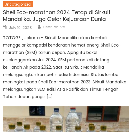
Uncategorized
Shell Eco-marathon 2024 Tetap di Sirkuit
Mandalika, Juga Gelar Kejuaraan Dunia
Author
Posted
user idnlive
July 10, 2023
on
TOTOGEL, Jakarta – Sirkuit Mandalika akan kembali
menggelar kompetisi kendaraan hemat energi Shell Eco-
marathon (SEM) tahun depan. Ajang itu bakal
diselenggarakan Juli 2024. SEM pertama kali datang
ke Tanah Air pada 2022. Saat itu Sirkuit Mandalika
melangsungkan kompetisi edisi Indonesia. Status lomba
meningkat pada Shell Eco-marathon 2023. Sirkuit Mandalika
melangsungkan SEM edisi Asia Pasifik dan Timur Tengah.
Tahun depan gengsi […]