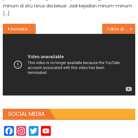
minum di situ terus dia keluar. Jadi kejadian minum-minum
[…]
Post
Kenaikan Tarif Pesawat Ikut Dongkrak Angka Inflasi Oktober 2021
Fakta di Balik Wortel Berwarna Jingga
navigation
SOCIAL MEDIA
Facebook
Instagram
Twitter
YouTube