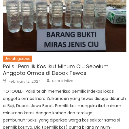
Uncategorized
Polisi: Pemilik Kos Ikut Minum Ciu Sebelum
Anggota Ormas di Depok Tewas
Author
Posted
user idnlive
February 12, 2024
on
TOTOGEL– Polisi telah memeriksa pemilik indekos lokasi
anggota ormas Indra Zulkarnaen yang tewas diduga dibunuh
di Beji, Depok, Jawa Barat. Pemilik kos mengaku ikut minum
minuman keras dengan korban dan terduga
pembunuh.“Saksi yang diperiksa warga kos sekitar sama si
pemilik kosnya. Dia (pemilik kos) cuma bilang minum-