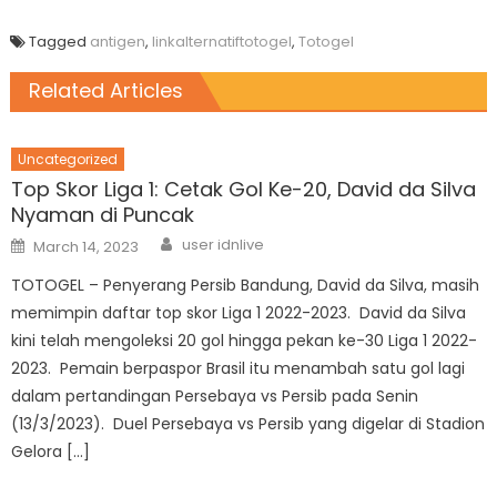
Tagged
antigen
,
linkalternatiftotogel
,
Totogel
Related Articles
Uncategorized
Top Skor Liga 1: Cetak Gol Ke-20, David da Silva
Nyaman di Puncak
Author
Posted
user idnlive
March 14, 2023
on
TOTOGEL – Penyerang Persib Bandung, David da Silva, masih
memimpin daftar top skor Liga 1 2022-2023. David da Silva
kini telah mengoleksi 20 gol hingga pekan ke-30 Liga 1 2022-
2023. Pemain berpaspor Brasil itu menambah satu gol lagi
dalam pertandingan Persebaya vs Persib pada Senin
(13/3/2023). Duel Persebaya vs Persib yang digelar di Stadion
Gelora […]