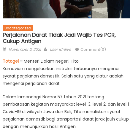
Uncategorized
Perjalanan Darat Tidak Jadi Wajib Tes PCR,
Cukup Antigen
Posted
Author
November 2, 2021
user idnlive
Comment(0)
on
Totogel
–
Menteri Dalam Negeri, Tito
Karnavian mengeluarkan instruksi terbarunya mengenai
syarat perjalanan domestik. Salah satu yang diatur adalah
mengenai perjalanan darat.
Dalam Inmendagri Nomor 57 tahun 2021 tentang
pembatasan kegiatan masyarakat level 3, level 2, dan level 1
Covid-19 di wilayah Jawa dan Bali, Tito menuliskan syarat
perjalanan domestik bagi transportasi darat jarak jauh cukup
dengan menunjukkan hasil Antigen.