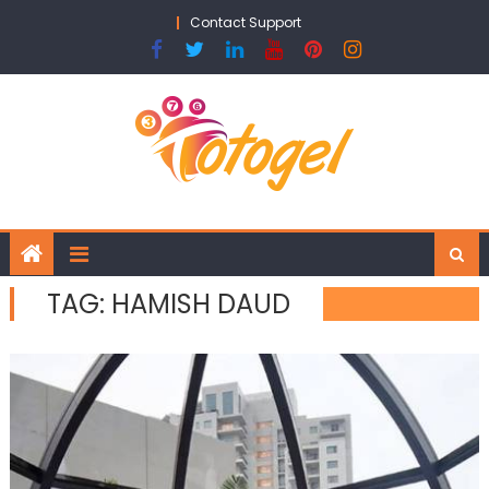
Skip
Contact Support
to
content
TAG:
HAMISH DAUD