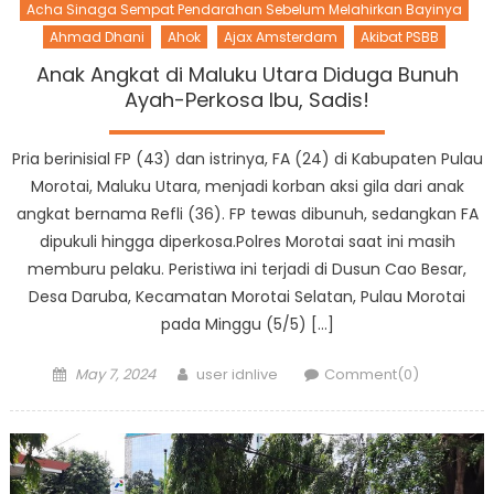
Acha Sinaga Sempat Pendarahan Sebelum Melahirkan Bayinya
Ahmad Dhani
Ahok
Ajax Amsterdam
Akibat PSBB
Anak Angkat di Maluku Utara Diduga Bunuh
Ayah-Perkosa Ibu, Sadis!
Pria berinisial FP (43) dan istrinya, FA (24) di Kabupaten Pulau
Morotai, Maluku Utara, menjadi korban aksi gila dari anak
angkat bernama Refli (36). FP tewas dibunuh, sedangkan FA
dipukuli hingga diperkosa.Polres Morotai saat ini masih
memburu pelaku. Peristiwa ini terjadi di Dusun Cao Besar,
Desa Daruba, Kecamatan Morotai Selatan, Pulau Morotai
pada Minggu (5/5) […]
Posted
Author
May 7, 2024
user idnlive
Comment(0)
on