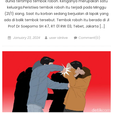
dunia tertimpa tembok roboh. Ketiganya merupakan satu
keluarga.Peristiwa tembok roboh itu terjadi pada Minggu
(21/1) siang. Saat itu korban sedang berjualan di lapak yang
ada di balik tembok tersebut. Tembok roboh itu berada di Jl
Prof Dr Soepomo SH 47, RT 01 RW 03, Tebet, Jakarta […]
Posted
Author
January 23, 2024
user idnlive
Comment(0)
on