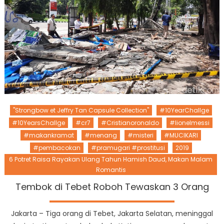
"Strongbow et Jeffry Tan Capsule Collection"
#10YearChallge
#10YearsChallge
#cr7
#Cristianoronaldo
#lionelmessi
#makankramat
#menang
#misteri
#MUCIKARI
#pembacokan
#pramugari #prostitusi
2019
6 Potret Raisa Rayakan Ulang Tahun Hamish Daud, Makan Malam
Romantis
Tembok di Tebet Roboh Tewaskan 3 Orang
Jakarta – Tiga orang di Tebet, Jakarta Selatan, meninggal