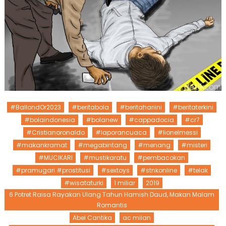
#BallondOr2023
#beritabola
#beritahariini
#beritaterkini
#bolaindonesia
#bolanew
#cappadocia
#cr7
#Cristianoronaldo
#laporancuaca
#lionelmessi
#makankramat
#megabintang
#menang
#misteri
#MUCIKARI
#mustikaratu
#pembacokan
#pramugari #prostitusi
#sextoys
#stnkonline
#telak
#wisataturki
1 miliar
2019
6 Potret Raisa Rayakan Ulang Tahun Hamish Daud, Makan Malam
Romantis
Abel Cantika
ac milan