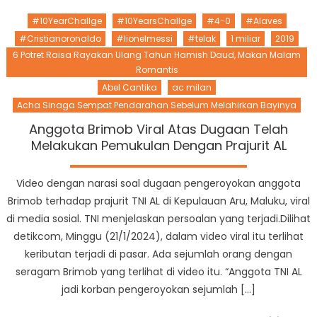
#10YearChallge
#10YearsChallge
#4-0
#Alaves
#Cristianoronaldo
#lionelmessi
#telak
1 miliar
2019
6 Potret Raisa Rayakan Ulang Tahun Hamish Daud, Makan Malam
Romantis
Abel Cantika
ac milan
Acha Sinaga Sempat Pendarahan Sebelum Melahirkan Bayinya
Anggota Brimob Viral Atas Dugaan Telah
Melakukan Pemukulan Dengan Prajurit AL
Video dengan narasi soal dugaan pengeroyokan anggota
Brimob terhadap prajurit TNI AL di Kepulauan Aru, Maluku, viral
di media sosial. TNI menjelaskan persoalan yang terjadi.Dilihat
detikcom, Minggu (21/1/2024), dalam video viral itu terlihat
keributan terjadi di pasar. Ada sejumlah orang dengan
seragam Brimob yang terlihat di video itu. “Anggota TNI AL
jadi korban pengeroyokan sejumlah […]