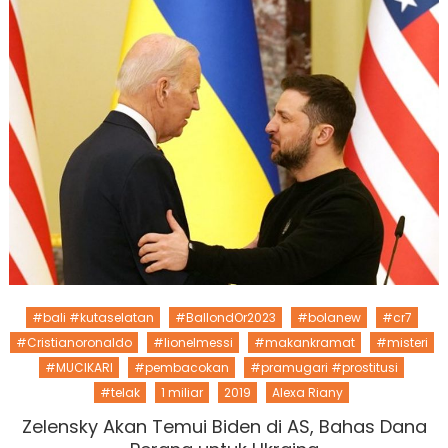
#bali #kutaselatan
#BallondOr2023
#bolanew
#cr7
#Cristianoronaldo
#lionelmessi
#makankramat
#misteri
#MUCIKARI
#pembacokan
#pramugari #prostitusi
#telak
1 miliar
2019
Alexa Riany
Zelensky Akan Temui Biden di AS, Bahas Dana