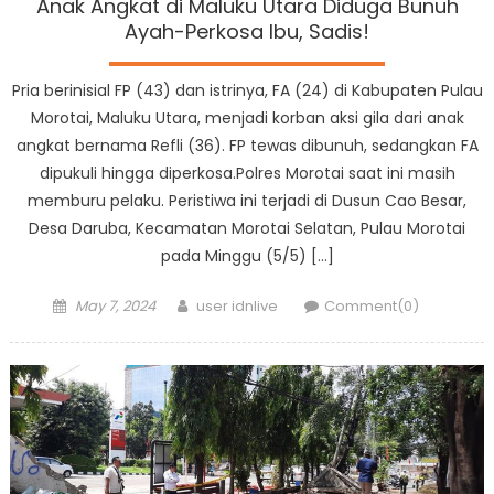
Anak Angkat di Maluku Utara Diduga Bunuh
Ayah-Perkosa Ibu, Sadis!
Pria berinisial FP (43) dan istrinya, FA (24) di Kabupaten Pulau
Morotai, Maluku Utara, menjadi korban aksi gila dari anak
angkat bernama Refli (36). FP tewas dibunuh, sedangkan FA
dipukuli hingga diperkosa.Polres Morotai saat ini masih
memburu pelaku. Peristiwa ini terjadi di Dusun Cao Besar,
Desa Daruba, Kecamatan Morotai Selatan, Pulau Morotai
pada Minggu (5/5) […]
Posted
Author
May 7, 2024
user idnlive
Comment(0)
on