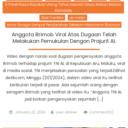
6 Potret Raisa Rayakan Ulang Tahun Hamish Daud, Makan Malam
Romantis
Abel Cantika
ac milan
Acha Sinaga Sempat Pendarahan Sebelum Melahirkan Bayinya
Anggota Brimob Viral Atas Dugaan Telah
Melakukan Pemukulan Dengan Prajurit AL
Video dengan narasi soal dugaan pengeroyokan anggota
Brimob terhadap prajurit TNI AL di Kepulauan Aru, Maluku, viral
di media sosial. TNI menjelaskan persoalan yang terjadi.Dilihat
detikcom, Minggu (21/1/2024), dalam video viral itu terlihat
keributan terjadi di pasar. Ada sejumlah orang dengan
seragam Brimob yang terlihat di video itu. “Anggota TNI AL
jadi korban pengeroyokan sejumlah […]
Posted
Author
January 22, 2024
user idnlive
Comment(0)
on