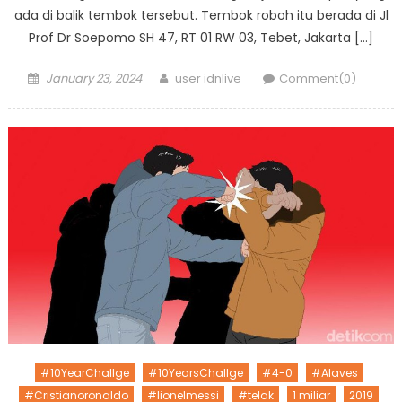
ada di balik tembok tersebut. Tembok roboh itu berada di Jl
Prof Dr Soepomo SH 47, RT 01 RW 03, Tebet, Jakarta […]
Posted
Author
January 23, 2024
user idnlive
Comment(0)
on
#10YearChallge
#10YearsChallge
#4-0
#Alaves
#Cristianoronaldo
#lionelmessi
#telak
1 miliar
2019