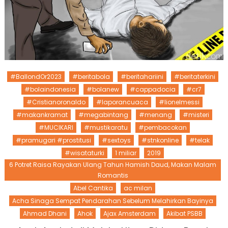
#BallondOr2023
#beritabola
#beritahariini
#beritaterkini
#bolaindonesia
#bolanew
#cappadocia
#cr7
#Cristianoronaldo
#laporancuaca
#lionelmessi
#makankramat
#megabintang
#menang
#misteri
#MUCIKARI
#mustikaratu
#pembacokan
#pramugari #prostitusi
#sextoys
#stnkonline
#telak
#wisataturki
1 miliar
2019
6 Potret Raisa Rayakan Ulang Tahun Hamish Daud, Makan Malam
Romantis
Abel Cantika
ac milan
Acha Sinaga Sempat Pendarahan Sebelum Melahirkan Bayinya
Ahmad Dhani
Ahok
Ajax Amsterdam
Akibat PSBB