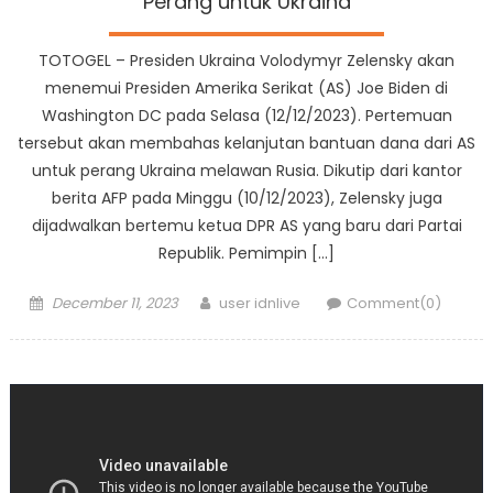
Perang untuk Ukraina
TOTOGEL – Presiden Ukraina Volodymyr Zelensky akan
menemui Presiden Amerika Serikat (AS) Joe Biden di
Washington DC pada Selasa (12/12/2023). Pertemuan
tersebut akan membahas kelanjutan bantuan dana dari AS
untuk perang Ukraina melawan Rusia. Dikutip dari kantor
berita AFP pada Minggu (10/12/2023), Zelensky juga
dijadwalkan bertemu ketua DPR AS yang baru dari Partai
Republik. Pemimpin […]
Posted
Author
December 11, 2023
user idnlive
Comment(0)
on