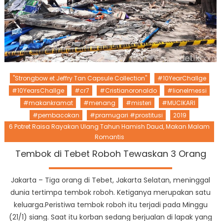
"Strongbow et Jeffry Tan Capsule Collection"
#10YearChallge
#10YearsChallge
#cr7
#Cristianoronaldo
#lionelmessi
#makankramat
#menang
#misteri
#MUCIKARI
#pembacokan
#pramugari #prostitusi
2019
6 Potret Raisa Rayakan Ulang Tahun Hamish Daud, Makan Malam
Romantis
Tembok di Tebet Roboh Tewaskan 3 Orang
Jakarta – Tiga orang di Tebet, Jakarta Selatan, meninggal
dunia tertimpa tembok roboh. Ketiganya merupakan satu
keluarga.Peristiwa tembok roboh itu terjadi pada Minggu
(21/1) siang. Saat itu korban sedang berjualan di lapak yang