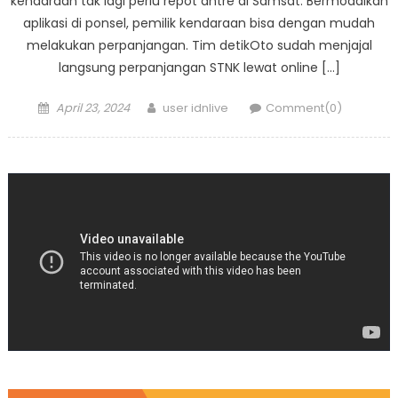
kendaraan tak lagi perlu repot antre di Samsat. Bermodalkan
aplikasi di ponsel, pemilik kendaraan bisa dengan mudah
melakukan perpanjangan. Tim detikOto sudah menjajal
langsung perpanjangan STNK lewat online […]
Posted
Author
April 23, 2024
user idnlive
Comment(0)
on