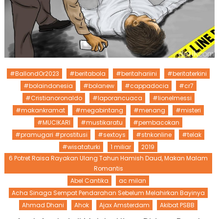
#BallondOr2023
#beritabola
#beritahariini
#beritaterkini
#bolaindonesia
#bolanew
#cappadocia
#cr7
#Cristianoronaldo
#laporancuaca
#lionelmessi
#makankramat
#megabintang
#menang
#misteri
#MUCIKARI
#mustikaratu
#pembacokan
#pramugari #prostitusi
#sextoys
#stnkonline
#telak
#wisataturki
1 miliar
2019
6 Potret Raisa Rayakan Ulang Tahun Hamish Daud, Makan Malam
Romantis
Abel Cantika
ac milan
Acha Sinaga Sempat Pendarahan Sebelum Melahirkan Bayinya
Ahmad Dhani
Ahok
Ajax Amsterdam
Akibat PSBB