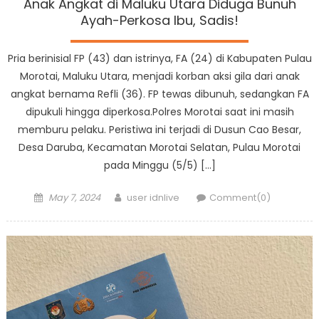
Anak Angkat di Maluku Utara Diduga Bunuh
Ayah-Perkosa Ibu, Sadis!
Pria berinisial FP (43) dan istrinya, FA (24) di Kabupaten Pulau
Morotai, Maluku Utara, menjadi korban aksi gila dari anak
angkat bernama Refli (36). FP tewas dibunuh, sedangkan FA
dipukuli hingga diperkosa.Polres Morotai saat ini masih
memburu pelaku. Peristiwa ini terjadi di Dusun Cao Besar,
Desa Daruba, Kecamatan Morotai Selatan, Pulau Morotai
pada Minggu (5/5) […]
Posted
Author
May 7, 2024
user idnlive
Comment(0)
on