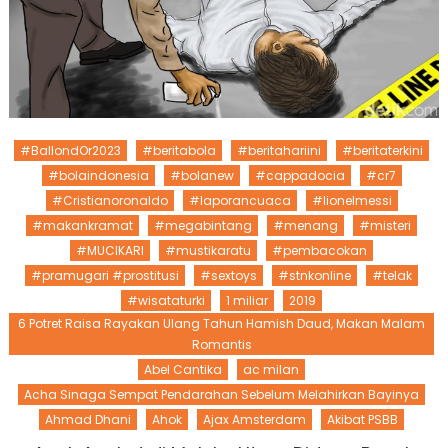
#BallondOr2023
#beritabola
#beritahariini
#beritaterkini
#bolaindonesia
#bolanew
#cappadocia
#cr7
#Cristianoronaldo
#laporancuaca
#lionelmessi
#makankramat
#megabintang
#menang
#misteri
#MUCIKARI
#mustikaratu
#pembacokan
#pramugari #prostitusi
#sextoys
#stnkonline
#telak
#wisataturki
1 miliar
2019
6 Potret Raisa Rayakan Ulang Tahun Hamish Daud, Makan Malam
Romantis
Abel Cantika
ac milan
Acha Sinaga Sempat Pendarahan Sebelum Melahirkan Bayinya
Ahmad Dhani
Ahok
Ajax Amsterdam
Akibat PSBB