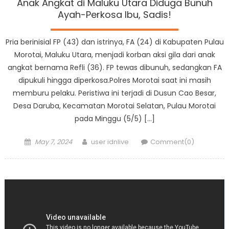
Anak Angkat di Maluku Utara Diduga Bunuh
Ayah-Perkosa Ibu, Sadis!
Pria berinisial FP (43) dan istrinya, FA (24) di Kabupaten Pulau
Morotai, Maluku Utara, menjadi korban aksi gila dari anak
angkat bernama Refli (36). FP tewas dibunuh, sedangkan FA
dipukuli hingga diperkosa.Polres Morotai saat ini masih
memburu pelaku. Peristiwa ini terjadi di Dusun Cao Besar,
Desa Daruba, Kecamatan Morotai Selatan, Pulau Morotai
pada Minggu (5/5) […]
Posted
Author
May 7, 2024
user idnlive
Comment(0)
on