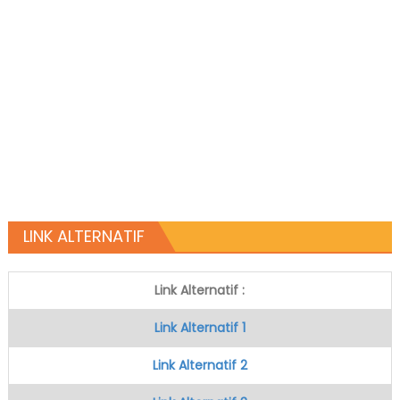
LINK ALTERNATIF
Link Alternatif :
Link Alternatif 1
Link Alternatif 2