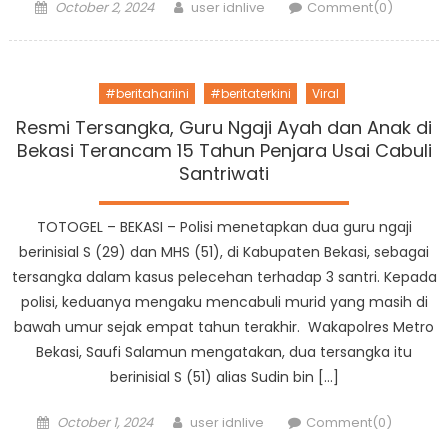
Posted
Author
October 2, 2024
user idnlive
Comment(0)
on
#beritahariini
#beritaterkini
Viral
Resmi Tersangka, Guru Ngaji Ayah dan Anak di
Bekasi Terancam 15 Tahun Penjara Usai Cabuli
Santriwati
TOTOGEL – BEKASI – Polisi menetapkan dua guru ngaji
berinisial S (29) dan MHS (51), di Kabupaten Bekasi, sebagai
tersangka dalam kasus pelecehan terhadap 3 santri. Kepada
polisi, keduanya mengaku mencabuli murid yang masih di
bawah umur sejak empat tahun terakhir. Wakapolres Metro
Bekasi, Saufi Salamun mengatakan, dua tersangka itu
berinisial S (51) alias Sudin bin […]
Posted
Author
October 1, 2024
user idnlive
Comment(0)
on