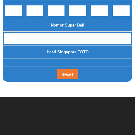
Nomor Super Ball
Hasil Singapore TOTO