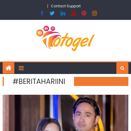
Skip
Contact Support
to
content
#BERITAHARIINI