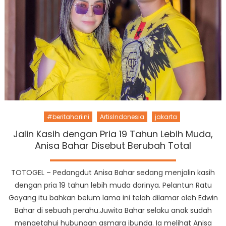
#beritahariini
ArtisIndonesia
jakarta
Jalin Kasih dengan Pria 19 Tahun Lebih Muda,
Anisa Bahar Disebut Berubah Total
TOTOGEL – Pedangdut Anisa Bahar sedang menjalin kasih
dengan pria 19 tahun lebih muda darinya. Pelantun Ratu
Goyang itu bahkan belum lama ini telah dilamar oleh Edwin
Bahar di sebuah perahu.Juwita Bahar selaku anak sudah
mengetahui hubungan asmara ibunda. Ia melihat Anisa