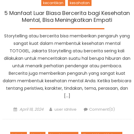
kecantikan
kesahatan
5 Manfaat Luar Biasa Bercerita bagi Kesehatan
Mental, Bisa Meningkatkan Empati
Storytelling atau bercerita bisa memberikan pengaruh yang
sangat kuat dalam membentuk kesehatan mental
TOTOGEL, Jakarta Storytelling atau bercerita sering kali
dilakukan untuk menceritakan suatu hal berupa hiburan dan
untuk menarik perhatian pendengar atau pembaca.
Bercerita juga memberikan pengaruh yang sangat kuat
dalam membentuk kesehatan mental Anda. Ketika berbicara
tentang peristiwa, karakter, tindakan, tema, perasaan, dan
[…]
Posted
Author
April 18, 2024
user idnlive
Comment(0)
on