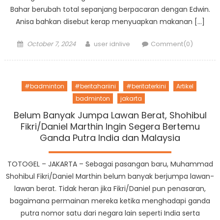
Bahar berubah total sepanjang berpacaran dengan Edwin.
Anisa bahkan disebut kerap menyuapkan makanan […]
Posted
Author
October 7, 2024
user idnlive
Comment(0)
on
#badminton
#beritahariini
#beritaterkini
Artikel
badminton
jakarta
Belum Banyak Jumpa Lawan Berat, Shohibul
Fikri/Daniel Marthin Ingin Segera Bertemu
Ganda Putra India dan Malaysia
TOTOGEL – JAKARTA – Sebagai pasangan baru, Muhammad
Shohibul Fikri/Daniel Marthin belum banyak berjumpa lawan-
lawan berat. Tidak heran jika Fikri/Daniel pun penasaran,
bagaimana permainan mereka ketika menghadapi ganda
putra nomor satu dari negara lain seperti India serta