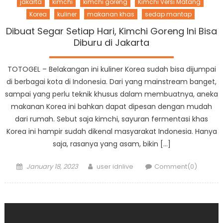
jakarta
kimchi
kimchi goreng
Kimchi Versi Matang
Korea
kuliner
makanan khas
sedap mantap
Dibuat Segar Setiap Hari, Kimchi Goreng Ini Bisa
Diburu di Jakarta
TOTOGEL – Belakangan ini kuliner Korea sudah bisa dijumpai
di berbagai kota di Indonesia. Dari yang mainstream banget,
sampai yang perlu teknik khusus dalam membuatnya, aneka
makanan Korea ini bahkan dapat dipesan dengan mudah
dari rumah. Sebut saja kimchi, sayuran fermentasi khas
Korea ini hampir sudah dikenal masyarakat Indonesia. Hanya
saja, rasanya yang asam, bikin […]
Posted
Author
January 18, 2023
user idnlive
Comment(0)
on