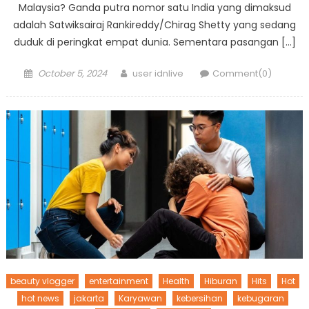
Malaysia? Ganda putra nomor satu India yang dimaksud
adalah Satwiksairaj Rankireddy/Chirag Shetty yang sedang
duduk di peringkat empat dunia. Sementara pasangan […]
Posted
Author
October 5, 2024
user idnlive
Comment(0)
on
beauty vlogger
entertainment
Health
Hiburan
Hits
Hot
hot news
jakarta
Karyawan
kebersihan
kebugaran