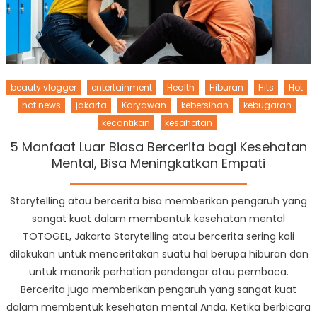
beauty vlogger
entertainment
Health
Hiburan
Hits
Hot
hot news
jakarta
Karyawan
kebersihan
kebugaran
kecantikan
kesahatan
5 Manfaat Luar Biasa Bercerita bagi Kesehatan
Mental, Bisa Meningkatkan Empati
Storytelling atau bercerita bisa memberikan pengaruh yang
sangat kuat dalam membentuk kesehatan mental
TOTOGEL, Jakarta Storytelling atau bercerita sering kali
dilakukan untuk menceritakan suatu hal berupa hiburan dan
untuk menarik perhatian pendengar atau pembaca.
Bercerita juga memberikan pengaruh yang sangat kuat
dalam membentuk kesehatan mental Anda. Ketika berbicara