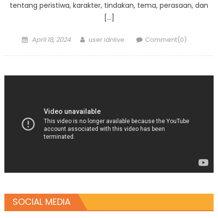
tentang peristiwa, karakter, tindakan, tema, perasaan, dan
[…]
Posted
Author
April 18, 2024
user idnlive
Comment(0)
on
SOCIAL MEDIA